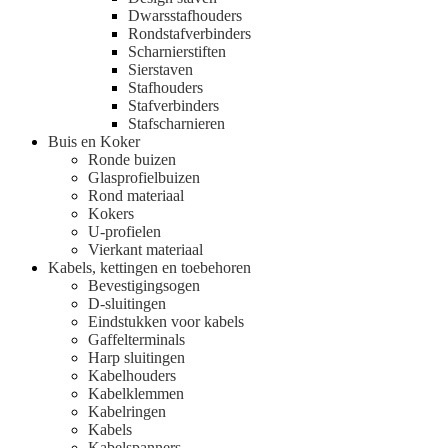
Dwarsstafhouders
Rondstafverbinders
Scharnierstiften
Sierstaven
Stafhouders
Stafverbinders
Stafscharnieren
Buis en Koker
Ronde buizen
Glasprofielbuizen
Rond materiaal
Kokers
U-profielen
Vierkant materiaal
Kabels, kettingen en toebehoren
Bevestigingsogen
D-sluitingen
Eindstukken voor kabels
Gaffelterminals
Harp sluitingen
Kabelhouders
Kabelklemmen
Kabelringen
Kabels
Kabelspanners