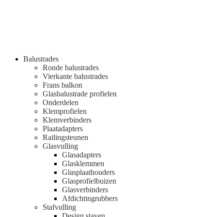
Balustrades
Ronde balustrades
Vierkante balustrades
Frans balkon
Glasbalustrade profielen
Onderdelen
Klemprofielen
Klemverbinders
Plaatadapters
Railingsteunen
Glasvulling
Glasadapters
Glasklemmen
Glasplaathouders
Glasprofielbuizen
Glasverbinders
Afdichtingrubbers
Stafvulling
Design staven