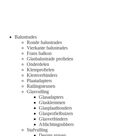
Balustrades
Ronde balustrades
Vierkante balustrades
Frans balkon
Glasbalustrade profielen
Onderdelen
Klemprofielen
Klemverbinders
Plaatadapters
Railingsteunen
Glasvulling
Glasadapters
Glasklemmen
Glasplaathouders
Glasprofielbuizen
Glasverbinders
Afdichtingrubbers
Stafvulling
Design staven