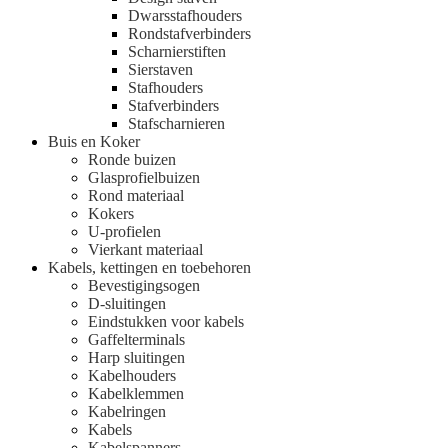
Dwarsstafhouders
Rondstafverbinders
Scharnierstiften
Sierstaven
Stafhouders
Stafverbinders
Stafscharnieren
Buis en Koker
Ronde buizen
Glasprofielbuizen
Rond materiaal
Kokers
U-profielen
Vierkant materiaal
Kabels, kettingen en toebehoren
Bevestigingsogen
D-sluitingen
Eindstukken voor kabels
Gaffelterminals
Harp sluitingen
Kabelhouders
Kabelklemmen
Kabelringen
Kabels
Kabelspanners