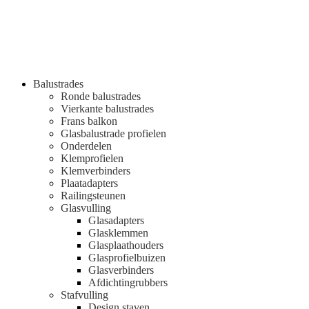
Balustrades
Ronde balustrades
Vierkante balustrades
Frans balkon
Glasbalustrade profielen
Onderdelen
Klemprofielen
Klemverbinders
Plaatadapters
Railingsteunen
Glasvulling
Glasadapters
Glasklemmen
Glasplaathouders
Glasprofielbuizen
Glasverbinders
Afdichtingrubbers
Stafvulling
Design staven