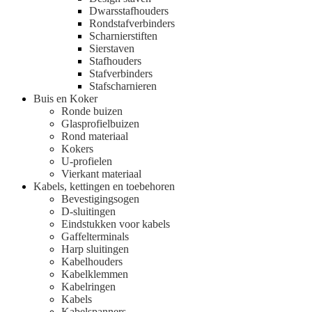
Dwarsstafhouders
Rondstafverbinders
Scharnierstiften
Sierstaven
Stafhouders
Stafverbinders
Stafscharnieren
Buis en Koker
Ronde buizen
Glasprofielbuizen
Rond materiaal
Kokers
U-profielen
Vierkant materiaal
Kabels, kettingen en toebehoren
Bevestigingsogen
D-sluitingen
Eindstukken voor kabels
Gaffelterminals
Harp sluitingen
Kabelhouders
Kabelklemmen
Kabelringen
Kabels
Kabelspanners