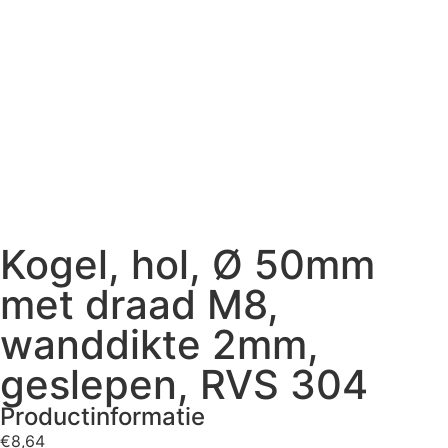
Kogel, hol, Ø 50mm
met draad M8,
wanddikte 2mm,
geslepen, RVS 304
Productinformatie
€
8,64