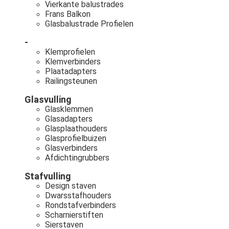
Vierkante balustrades
Frans Balkon
Glasbalustrade Profielen
-
Klemprofielen
Klemverbinders
Plaatadapters
Railingsteunen
Glasvulling
Glasklemmen
Glasadapters
Glasplaathouders
Glasprofielbuizen
Glasverbinders
Afdichtingrubbers
Stafvulling
Design staven
Dwarsstafhouders
Rondstafverbinders
Scharnierstiften
Sierstaven