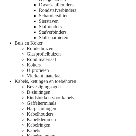
Dwarsstafhouders
Rondstafverbinders
Scharnierstiften
Sierstaven
Stafhouders
Stafverbinders
Stafscharnieren
Buis en Koker
Ronde buizen
Glasprofielbuizen
Rond materiaal
Kokers
U-profielen
Vierkant materiaal
Kabels, kettingen en toebehoren
Bevestigingsogen
D-sluitingen
Eindstukken voor kabels
Gaffelterminals
Harp sluitingen
Kabelhouders
Kabelklemmen
Kabelringen
Kabels
Kabelspanners