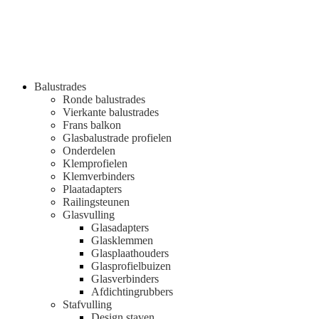
Balustrades
Ronde balustrades
Vierkante balustrades
Frans balkon
Glasbalustrade profielen
Onderdelen
Klemprofielen
Klemverbinders
Plaatadapters
Railingsteunen
Glasvulling
Glasadapters
Glasklemmen
Glasplaathouders
Glasprofielbuizen
Glasverbinders
Afdichtingrubbers
Stafvulling
Design staven