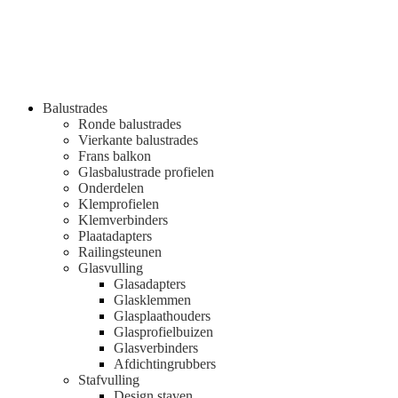
Balustrades
Ronde balustrades
Vierkante balustrades
Frans balkon
Glasbalustrade profielen
Onderdelen
Klemprofielen
Klemverbinders
Plaatadapters
Railingsteunen
Glasvulling
Glasadapters
Glasklemmen
Glasplaathouders
Glasprofielbuizen
Glasverbinders
Afdichtingrubbers
Stafvulling
Design staven