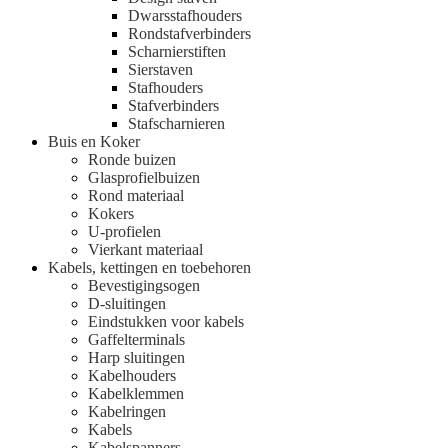
Dwarsstafhouders
Rondstafverbinders
Scharnierstiften
Sierstaven
Stafhouders
Stafverbinders
Stafscharnieren
Buis en Koker
Ronde buizen
Glasprofielbuizen
Rond materiaal
Kokers
U-profielen
Vierkant materiaal
Kabels, kettingen en toebehoren
Bevestigingsogen
D-sluitingen
Eindstukken voor kabels
Gaffelterminals
Harp sluitingen
Kabelhouders
Kabelklemmen
Kabelringen
Kabels
Kabelspanners