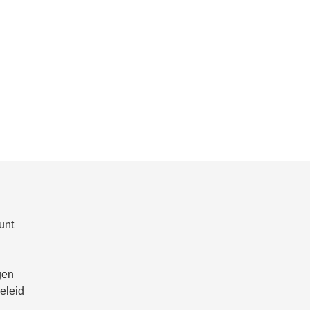
unt
gen
eleid