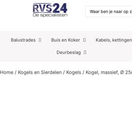
Balustrades
Buis en Koker
Kabels, kettinge
Deurbeslag
Home
/
Kogels en Sierdelen
/
Kogels
/ Kogel, massief, Ø 2