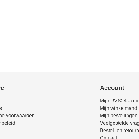
ce
Account
Mijn RVS24 acco
s
Mijn winkelmand
ne voorwaarden
Mijn bestellingen
nbeleid
Veelgestelde vra
Bestel- en retourb
s
Contact