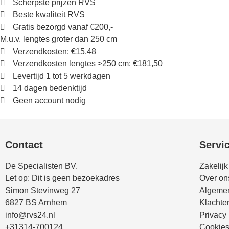
Scherpste prijzen RVS
Beste kwaliteit RVS
Gratis bezorgd vanaf €200,-
M.u.v. lengtes groter dan 250 cm
Verzendkosten: €15,48
Verzendkosten lengtes >250 cm: €181,50
Levertijd 1 tot 5 werkdagen
14 dagen bedenktijd
Geen account nodig
Contact
Servi
De Specialisten BV.
Zakelijk
Let op: Dit is geen bezoekadres
Over on
Simon Stevinweg 27
Algeme
6827 BS Arnhem
Klachte
info@rvs24.nl
Privacy
+31314-700124
Cookie