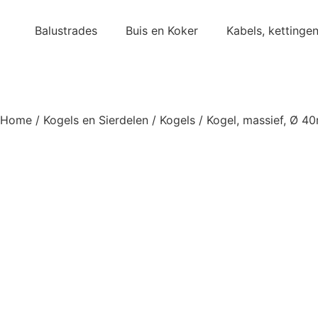
Balustrades
Buis en Koker
Kabels, kettinge
Home
/
Kogels en Sierdelen
/
Kogels
/ Kogel, massief, Ø 4