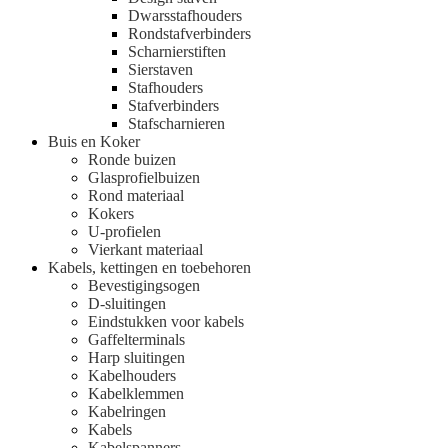
Dwarsstafhouders
Rondstafverbinders
Scharnierstiften
Sierstaven
Stafhouders
Stafverbinders
Stafscharnieren
Buis en Koker
Ronde buizen
Glasprofielbuizen
Rond materiaal
Kokers
U-profielen
Vierkant materiaal
Kabels, kettingen en toebehoren
Bevestigingsogen
D-sluitingen
Eindstukken voor kabels
Gaffelterminals
Harp sluitingen
Kabelhouders
Kabelklemmen
Kabelringen
Kabels
Kabelspanners