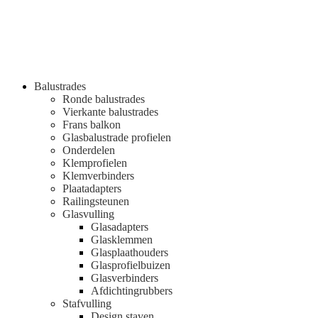
Balustrades
Ronde balustrades
Vierkante balustrades
Frans balkon
Glasbalustrade profielen
Onderdelen
Klemprofielen
Klemverbinders
Plaatadapters
Railingsteunen
Glasvulling
Glasadapters
Glasklemmen
Glasplaathouders
Glasprofielbuizen
Glasverbinders
Afdichtingrubbers
Stafvulling
Design staven