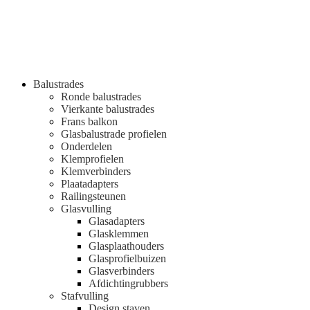
Balustrades
Ronde balustrades
Vierkante balustrades
Frans balkon
Glasbalustrade profielen
Onderdelen
Klemprofielen
Klemverbinders
Plaatadapters
Railingsteunen
Glasvulling
Glasadapters
Glasklemmen
Glasplaathouders
Glasprofielbuizen
Glasverbinders
Afdichtingrubbers
Stafvulling
Design staven