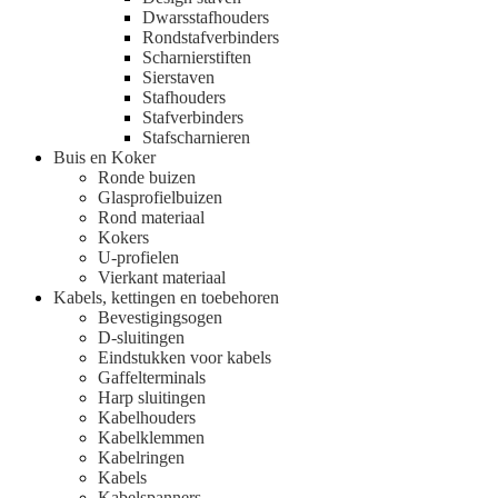
Dwarsstafhouders
Rondstafverbinders
Scharnierstiften
Sierstaven
Stafhouders
Stafverbinders
Stafscharnieren
Buis en Koker
Ronde buizen
Glasprofielbuizen
Rond materiaal
Kokers
U-profielen
Vierkant materiaal
Kabels, kettingen en toebehoren
Bevestigingsogen
D-sluitingen
Eindstukken voor kabels
Gaffelterminals
Harp sluitingen
Kabelhouders
Kabelklemmen
Kabelringen
Kabels
Kabelspanners