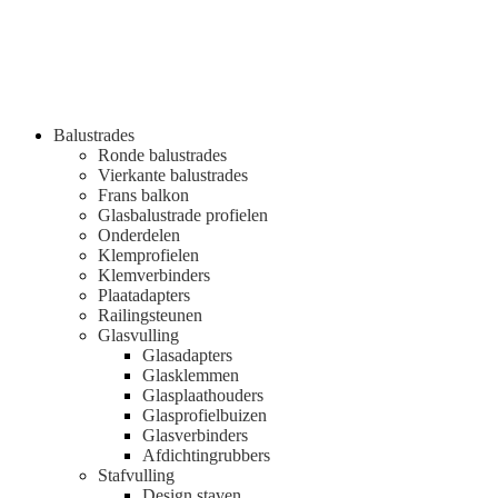
Balustrades
Ronde balustrades
Vierkante balustrades
Frans balkon
Glasbalustrade profielen
Onderdelen
Klemprofielen
Klemverbinders
Plaatadapters
Railingsteunen
Glasvulling
Glasadapters
Glasklemmen
Glasplaathouders
Glasprofielbuizen
Glasverbinders
Afdichtingrubbers
Stafvulling
Design staven