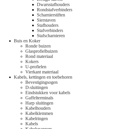
Dwarsstafhouders
Rondstafverbinders
Scharnierstiften
Sierstaven
Stafhouders
Stafverbinders
Stafscharnieren
Buis en Koker
Ronde buizen
Glasprofielbuizen
Rond materiaal
Kokers
U-profielen
Vierkant materiaal
Kabels, kettingen en toebehoren
Bevestigingsogen
D-sluitingen
Eindstukken voor kabels
Gaffelterminals
Harp sluitingen
Kabelhouders
Kabelklemmen
Kabelringen
Kabels
Kabelspanners