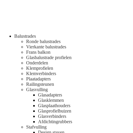
Balustrades
Ronde balustrades
Vierkante balustrades
Frans balkon
Glasbalustrade profielen
Onderdelen
Klemprofielen
Klemverbinders
Plaatadapters
Railingsteunen
Glasvulling
Glasadapters
Glasklemmen
Glasplaathouders
Glasprofielbuizen
Glasverbinders
Afdichtingrubbers
Stafvulling
Design staven