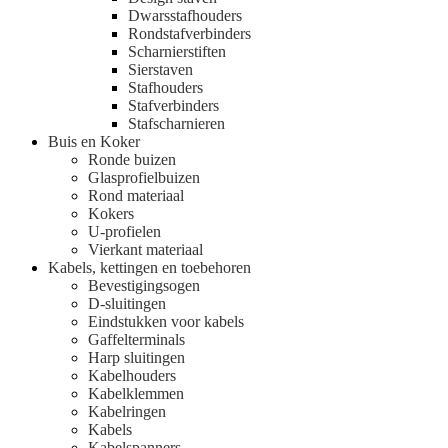
Dwarsstafhouders
Rondstafverbinders
Scharnierstiften
Sierstaven
Stafhouders
Stafverbinders
Stafscharnieren
Buis en Koker
Ronde buizen
Glasprofielbuizen
Rond materiaal
Kokers
U-profielen
Vierkant materiaal
Kabels, kettingen en toebehoren
Bevestigingsogen
D-sluitingen
Eindstukken voor kabels
Gaffelterminals
Harp sluitingen
Kabelhouders
Kabelklemmen
Kabelringen
Kabels
Kabelspanners