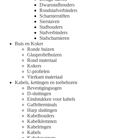
Dwarsstafhouders
Rondstafverbinders
Scharnierstiften
Sierstaven
Stafhouders
Stafverbinders
Stafscharnieren
Buis en Koker
Ronde buizen
Glasprofielbuizen
Rond materiaal
Kokers
U-profielen
Vierkant materiaal
Kabels, kettingen en toebehoren
Bevestigingsogen
D-sluitingen
Eindstukken voor kabels
Gaffelterminals
Harp sluitingen
Kabelhouders
Kabelklemmen
Kabelringen
Kabels
Kabelspanners