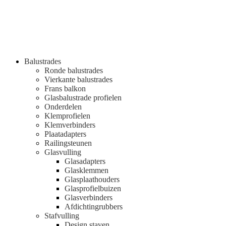
Balustrades
Ronde balustrades
Vierkante balustrades
Frans balkon
Glasbalustrade profielen
Onderdelen
Klemprofielen
Klemverbinders
Plaatadapters
Railingsteunen
Glasvulling
Glasadapters
Glasklemmen
Glasplaathouders
Glasprofielbuizen
Glasverbinders
Afdichtingrubbers
Stafvulling
Design staven