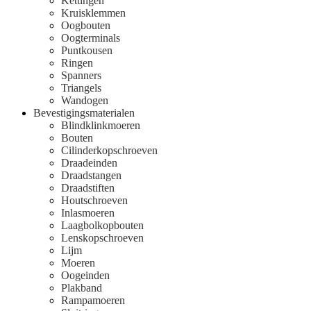
Kettingen
Kruisklemmen
Oogbouten
Oogterminals
Puntkousen
Ringen
Spanners
Triangels
Wandogen
Bevestigingsmaterialen
Blindklinkmoeren
Bouten
Cilinderkopschroeven
Draadeinden
Draadstangen
Draadstiften
Houtschroeven
Inlasmoeren
Laagbolkopbouten
Lenskopschroeven
Lijm
Moeren
Oogeinden
Plakband
Rampamoeren