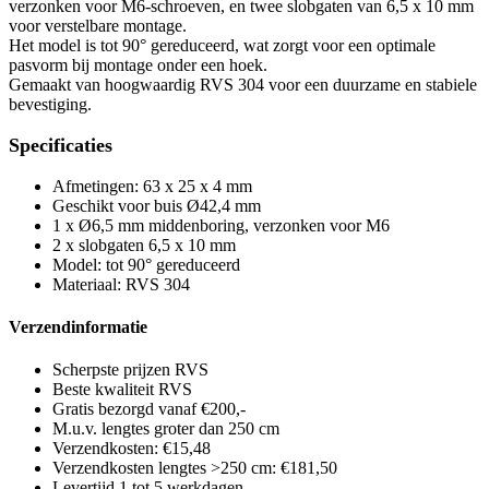
verzonken voor M6-schroeven, en twee slobgaten van 6,5 x 10 mm
voor verstelbare montage.
Het model is tot 90° gereduceerd, wat zorgt voor een optimale
pasvorm bij montage onder een hoek.
Gemaakt van hoogwaardig RVS 304 voor een duurzame en stabiele
bevestiging.
Specificaties
Afmetingen: 63 x 25 x 4 mm
Geschikt voor buis Ø42,4 mm
1 x Ø6,5 mm middenboring, verzonken voor M6
2 x slobgaten 6,5 x 10 mm
Model: tot 90° gereduceerd
Materiaal: RVS 304
Verzendinformatie
Scherpste prijzen RVS
Beste kwaliteit RVS
Gratis bezorgd vanaf €200,-
M.u.v. lengtes groter dan 250 cm
Verzendkosten: €15,48
Verzendkosten lengtes >250 cm: €181,50
Levertijd 1 tot 5 werkdagen