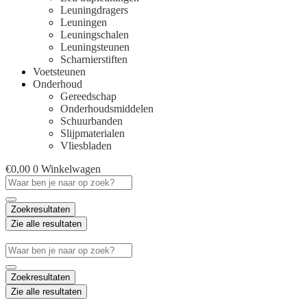
Leuningdragers
Leuningen
Leuningschalen
Leuningsteunen
Scharnierstiften
Voetsteunen
Onderhoud
Gereedschap
Onderhoudsmiddelen
Schuurbanden
Slijpmaterialen
Vliesbladen
€
0,00
0
Winkelwagen
Search
...
Zoekresultaten
Zie alle resultaten
Search
...
Zoekresultaten
Zie alle resultaten