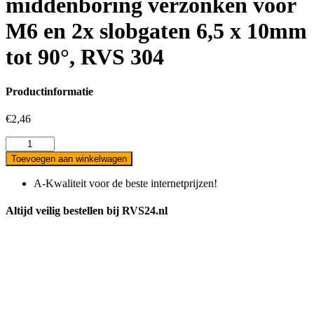
middenboring verzonken voor
M6 en 2x slobgaten 6,5 x 10mm
tot 90°, RVS 304
Productinformatie
€
2,46
Leuningschaal,
63
Toevoegen aan winkelwagen
x
25
A-Kwaliteit voor de beste internetprijzen!
x
4mm,
Altijd veilig bestellen bij RVS24.nl
voor
buis
42,4mm,
1
x
6,5mm
middenboring
verzonken