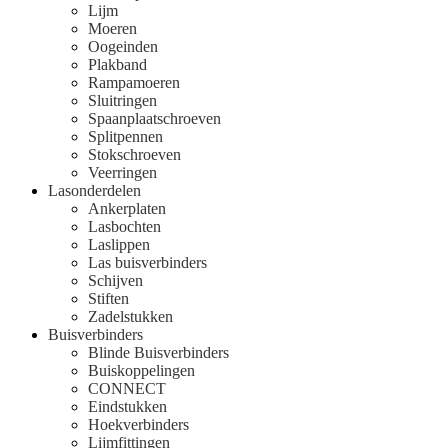
Lijm
Moeren
Oogeinden
Plakband
Rampamoeren
Sluitringen
Spaanplaatschroeven
Splitpennen
Stokschroeven
Veerringen
Lasonderdelen
Ankerplaten
Lasbochten
Laslippen
Las buisverbinders
Schijven
Stiften
Zadelstukken
Buisverbinders
Blinde Buisverbinders
Buiskoppelingen
CONNECT
Eindstukken
Hoekverbinders
Lijmfittingen