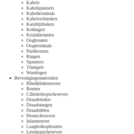
Kabels
Kabelspanners
Kabelterminals
Kabelverbinders
Karabijnhaken
Kettingen
Kruisklemmen
Oogbouten
Oogterminals
Puntkousen
Ringen
Spanners
Triangels
Wandogen
Bevestigingsmaterialen
Blindklinkmoeren
Bouten
Cilinderkopschroeven
Draadeinden
Draadstangen
Draadstiften
Houtschroeven
Inlasmoeren
Laagbolkopbouten
Lenskopschroeven