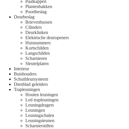
Paalkappen
Plantenbakken
Poortbeslag
Deurbeslag
Brievenbussen
Cilinders
Deurklinken
Elektrische deuropeners
Huisnummers
Kortschilden
Langschilden
Scharnieren
Sleutelplaten
Interieur
Buishouders
Schuifdeursysteem
Dienblad geleiders
Trapleuningen
Houten leuningen
Led trapleuningen
Leuningdragers
Leuningen
Leuningschalen
Leuningsteunen
Scharnierstiften