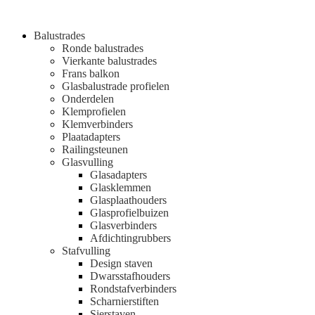
Balustrades
Ronde balustrades
Vierkante balustrades
Frans balkon
Glasbalustrade profielen
Onderdelen
Klemprofielen
Klemverbinders
Plaatadapters
Railingsteunen
Glasvulling
Glasadapters
Glasklemmen
Glasplaathouders
Glasprofielbuizen
Glasverbinders
Afdichtingrubbers
Stafvulling
Design staven
Dwarsstafhouders
Rondstafverbinders
Scharnierstiften
Sierstaven