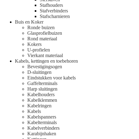
Stafhouders
Stafverbinders
Stafscharnieren
Buis en Koker
Ronde buizen
Glasprofielbuizen
Rond materiaal
Kokers
U-profielen
Vierkant materiaal
Kabels, kettingen en toebehoren
Bevestigingsogen
D-sluitingen
Eindstukken voor kabels
Gaffelterminals
Harp sluitingen
Kabelhouders
Kabelklemmen
Kabelringen
Kabels
Kabelspanners
Kabelterminals
Kabelverbinders
Karabijnhaken