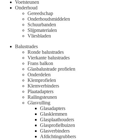
Voetsteunen
Onderhoud
Gereedschap
Onderhoudsmiddelen
Schuurbanden
Slijpmaterialen
Vliesbladen
Balustrades
Ronde balustrades
Vierkante balustrades
Frans balkon
Glasbalustrade profielen
Onderdelen
Klemprofielen
Klemverbinders
Plaatadapters
Railingsteunen
Glasvulling
Glasadapters
Glasklemmen
Glasplaathouders
Glasprofielbuizen
Glasverbinders
Afdichtingrubbers