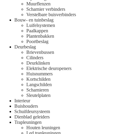
Muurflenzen
Scharnier verbinders
Verstelbare buisverbinders
Bouw- en tuinbeslag
Luifelsystemen
Paalkappen
Plantenbakken
Poortbeslag
Deurbeslag
Brievenbussen
Cilinders
Deurklinken
Elektrische deuropeners
Huisnummers
Kortschilden
Langschilden
Scharnieren
Sleutelplaten
Interieur
Buishouders
Schuifdeursysteem
Dienblad geleiders
Trapleuningen
Houten leuningen
Led trapleuningen