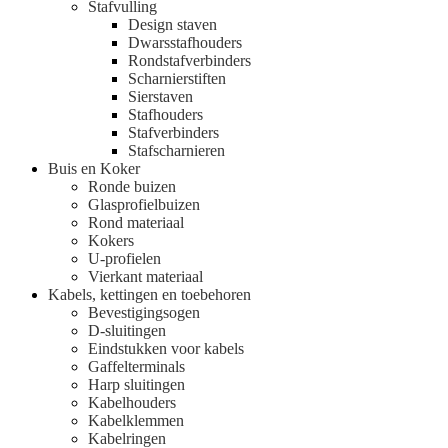
Stafvulling
Design staven
Dwarsstafhouders
Rondstafverbinders
Scharnierstiften
Sierstaven
Stafhouders
Stafverbinders
Stafscharnieren
Buis en Koker
Ronde buizen
Glasprofielbuizen
Rond materiaal
Kokers
U-profielen
Vierkant materiaal
Kabels, kettingen en toebehoren
Bevestigingsogen
D-sluitingen
Eindstukken voor kabels
Gaffelterminals
Harp sluitingen
Kabelhouders
Kabelklemmen
Kabelringen