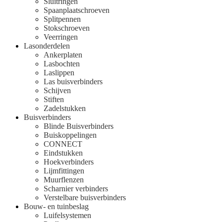
Sluitringen
Spaanplaatschroeven
Splitpennen
Stokschroeven
Veerringen
Lasonderdelen
Ankerplaten
Lasbochten
Laslippen
Las buisverbinders
Schijven
Stiften
Zadelstukken
Buisverbinders
Blinde Buisverbinders
Buiskoppelingen
CONNECT
Eindstukken
Hoekverbinders
Lijmfittingen
Muurflenzen
Scharnier verbinders
Verstelbare buisverbinders
Bouw- en tuinbeslag
Luifelsystemen