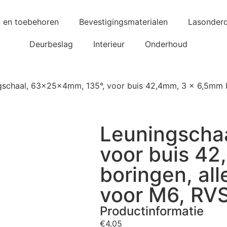
n en toebehoren
Bevestigingsmaterialen
Lasonderd
Deurbeslag
Interieur
Onderhoud
gschaal, 63x25x4mm, 135°, voor buis 42,4mm, 3 x 6,5mm b
Leuningscha
voor buis 4
boringen, al
voor M6, RV
Productinformatie
€
4,05