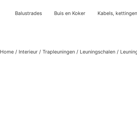
Balustrades
Buis en Koker
Kabels, kettinge
Home
/
Interieur
/
Trapleuningen
/
Leuningschalen
/ Leunin