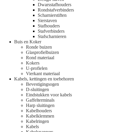
Dwarsstafhouders
Rondstafverbinders
Scharnierstiften
Sierstaven
Stafhouders
Stafverbinders
Stafscharnieren
Buis en Koker
Ronde buizen
Glasprofielbuizen
Rond materiaal
Kokers
U-profielen
Vierkant materiaal
Kabels, kettingen en toebehoren
Bevestigingsogen
D-sluitingen
Eindstukken voor kabels
Gaffelterminals
Harp sluitingen
Kabelhouders
Kabelklemmen
Kabelringen
Kabels
Kabelspanners