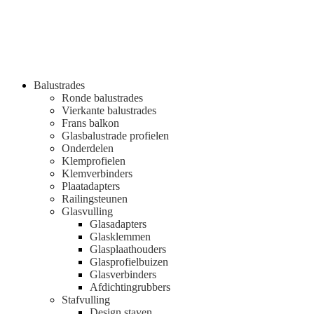
Balustrades
Ronde balustrades
Vierkante balustrades
Frans balkon
Glasbalustrade profielen
Onderdelen
Klemprofielen
Klemverbinders
Plaatadapters
Railingsteunen
Glasvulling
Glasadapters
Glasklemmen
Glasplaathouders
Glasprofielbuizen
Glasverbinders
Afdichtingrubbers
Stafvulling
Design staven