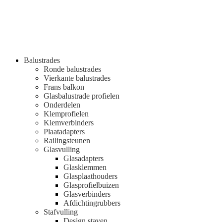
Balustrades
Ronde balustrades
Vierkante balustrades
Frans balkon
Glasbalustrade profielen
Onderdelen
Klemprofielen
Klemverbinders
Plaatadapters
Railingsteunen
Glasvulling
Glasadapters
Glasklemmen
Glasplaathouders
Glasprofielbuizen
Glasverbinders
Afdichtingrubbers
Stafvulling
Design staven