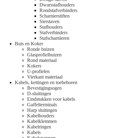
Dwarsstafhouders
Rondstafverbinders
Scharnierstiften
Sierstaven
Stafhouders
Stafverbinders
Stafscharnieren
Buis en Koker
Ronde buizen
Glasprofielbuizen
Rond materiaal
Kokers
U-profielen
Vierkant materiaal
Kabels, kettingen en toebehoren
Bevestigingsogen
D-sluitingen
Eindstukken voor kabels
Gaffelterminals
Harp sluitingen
Kabelhouders
Kabelklemmen
Kabelringen
Kabels
Kabelspanners