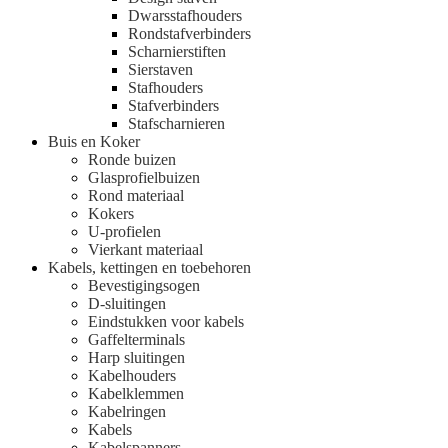
Dwarsstafhouders
Rondstafverbinders
Scharnierstiften
Sierstaven
Stafhouders
Stafverbinders
Stafscharnieren
Buis en Koker
Ronde buizen
Glasprofielbuizen
Rond materiaal
Kokers
U-profielen
Vierkant materiaal
Kabels, kettingen en toebehoren
Bevestigingsogen
D-sluitingen
Eindstukken voor kabels
Gaffelterminals
Harp sluitingen
Kabelhouders
Kabelklemmen
Kabelringen
Kabels
Kabelspanners