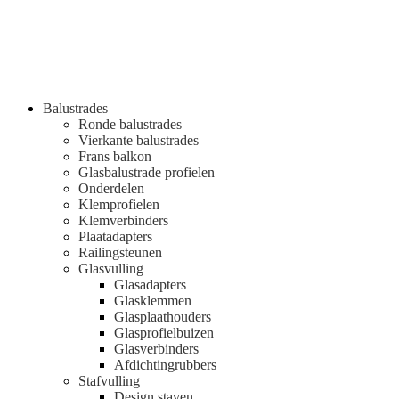
Balustrades
Ronde balustrades
Vierkante balustrades
Frans balkon
Glasbalustrade profielen
Onderdelen
Klemprofielen
Klemverbinders
Plaatadapters
Railingsteunen
Glasvulling
Glasadapters
Glasklemmen
Glasplaathouders
Glasprofielbuizen
Glasverbinders
Afdichtingrubbers
Stafvulling
Design staven