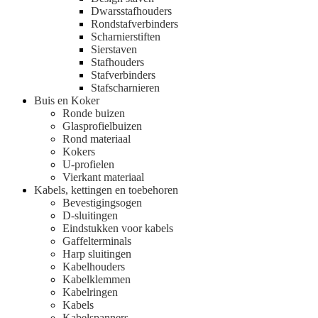
Dwarsstafhouders
Rondstafverbinders
Scharnierstiften
Sierstaven
Stafhouders
Stafverbinders
Stafscharnieren
Buis en Koker
Ronde buizen
Glasprofielbuizen
Rond materiaal
Kokers
U-profielen
Vierkant materiaal
Kabels, kettingen en toebehoren
Bevestigingsogen
D-sluitingen
Eindstukken voor kabels
Gaffelterminals
Harp sluitingen
Kabelhouders
Kabelklemmen
Kabelringen
Kabels
Kabelspanners