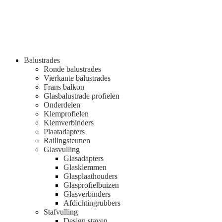
Balustrades
Ronde balustrades
Vierkante balustrades
Frans balkon
Glasbalustrade profielen
Onderdelen
Klemprofielen
Klemverbinders
Plaatadapters
Railingsteunen
Glasvulling
Glasadapters
Glasklemmen
Glasplaathouders
Glasprofielbuizen
Glasverbinders
Afdichtingrubbers
Stafvulling
Design staven