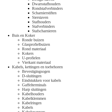
Dwarsstafhouders
Rondstafverbinders
Scharnierstiften
Sierstaven
Stafhouders
Stafverbinders
Stafscharnieren
Buis en Koker
Ronde buizen
Glasprofielbuizen
Rond materiaal
Kokers
U-profielen
Vierkant materiaal
Kabels, kettingen en toebehoren
Bevestigingsogen
D-sluitingen
Eindstukken voor kabels
Gaffelterminals
Harp sluitingen
Kabelhouders
Kabelklemmen
Kabelringen
Kabels
Kabelspanners