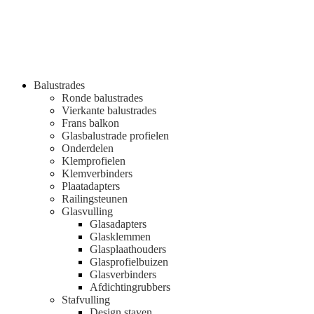
Balustrades
Ronde balustrades
Vierkante balustrades
Frans balkon
Glasbalustrade profielen
Onderdelen
Klemprofielen
Klemverbinders
Plaatadapters
Railingsteunen
Glasvulling
Glasadapters
Glasklemmen
Glasplaathouders
Glasprofielbuizen
Glasverbinders
Afdichtingrubbers
Stafvulling
Design staven