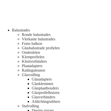
Balustrades
Ronde balustrades
Vierkante balustrades
Frans balkon
Glasbalustrade profielen
Onderdelen
Klemprofielen
Klemverbinders
Plaatadapters
Railingsteunen
Glasvulling
Glasadapters
Glasklemmen
Glasplaathouders
Glasprofielbuizen
Glasverbinders
Afdichtingrubbers
Stafvulling
Design staven