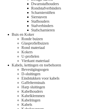
Dwarsstafhouders
Rondstafverbinders
Scharnierstiften
Sierstaven
Stafhouders
Stafverbinders
Stafscharnieren
Buis en Koker
Ronde buizen
Glasprofielbuizen
Rond materiaal
Kokers
U-profielen
Vierkant materiaal
Kabels, kettingen en toebehoren
Bevestigingsogen
D-sluitingen
Eindstukken voor kabels
Gaffelterminals
Harp sluitingen
Kabelhouders
Kabelklemmen
Kabelringen
Kabels
Kabelspanners