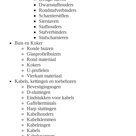
Dwarsstafhouders
Rondstafverbinders
Scharnierstiften
Sierstaven
Stafhouders
Stafverbinders
Stafscharnieren
Buis en Koker
Ronde buizen
Glasprofielbuizen
Rond materiaal
Kokers
U-profielen
Vierkant materiaal
Kabels, kettingen en toebehoren
Bevestigingsogen
D-sluitingen
Eindstukken voor kabels
Gaffelterminals
Harp sluitingen
Kabelhouders
Kabelklemmen
Kabelringen
Kabels
Kabelspanners