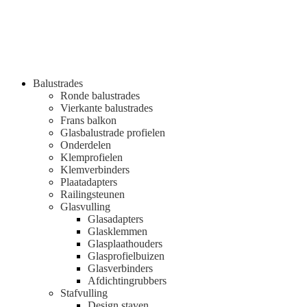
Balustrades
Ronde balustrades
Vierkante balustrades
Frans balkon
Glasbalustrade profielen
Onderdelen
Klemprofielen
Klemverbinders
Plaatadapters
Railingsteunen
Glasvulling
Glasadapters
Glasklemmen
Glasplaathouders
Glasprofielbuizen
Glasverbinders
Afdichtingrubbers
Stafvulling
Design staven