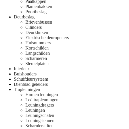
Paalkappen
Plantenbakken
Poortbeslag
Deurbeslag
Brievenbussen
Cilinders
Deurklinken
Elektrische deuropeners
Huisnummers
Kortschilden
Langschilden
Scharnieren
Sleutelplaten
Interieur
Buishouders
Schuifdeursysteem
Dienblad geleiders
Trapleuningen
Houten leuningen
Led trapleuningen
Leuningdragers
Leuningen
Leuningschalen
Leuningsteunen
Scharnierstiften