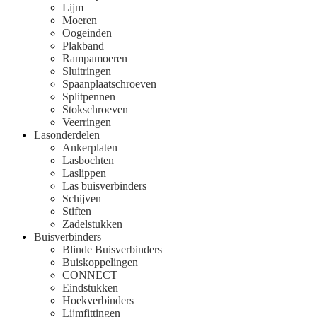
Lijm
Moeren
Oogeinden
Plakband
Rampamoeren
Sluitringen
Spaanplaatschroeven
Splitpennen
Stokschroeven
Veerringen
Lasonderdelen
Ankerplaten
Lasbochten
Laslippen
Las buisverbinders
Schijven
Stiften
Zadelstukken
Buisverbinders
Blinde Buisverbinders
Buiskoppelingen
CONNECT
Eindstukken
Hoekverbinders
Lijmfittingen