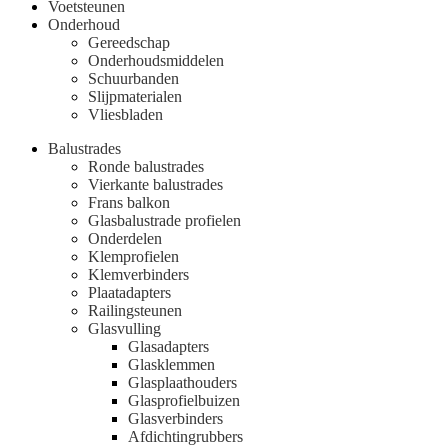
Voetsteunen
Onderhoud
Gereedschap
Onderhoudsmiddelen
Schuurbanden
Slijpmaterialen
Vliesbladen
Balustrades
Ronde balustrades
Vierkante balustrades
Frans balkon
Glasbalustrade profielen
Onderdelen
Klemprofielen
Klemverbinders
Plaatadapters
Railingsteunen
Glasvulling
Glasadapters
Glasklemmen
Glasplaathouders
Glasprofielbuizen
Glasverbinders
Afdichtingrubbers