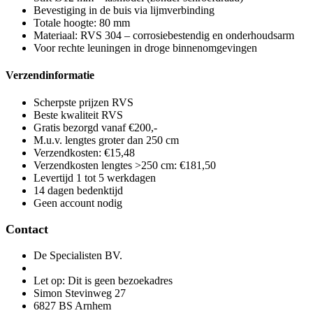
Let op: Dit is geen bezoekadres
Simon Stevinweg 27
6827 BS Arnhem
info@rvs24.nl
+31314-700124
KvK-nummer: 61288462
Service
Zakelijk
Over ons
Algemene voorwaarden
Klachtenbeleid
Privacy
Cookies
Account
Mijn RVS24 account
Mijn winkelmand
Mijn bestellingen
Veelgestelde vragen
Bestel- en retourbeleid
Contact