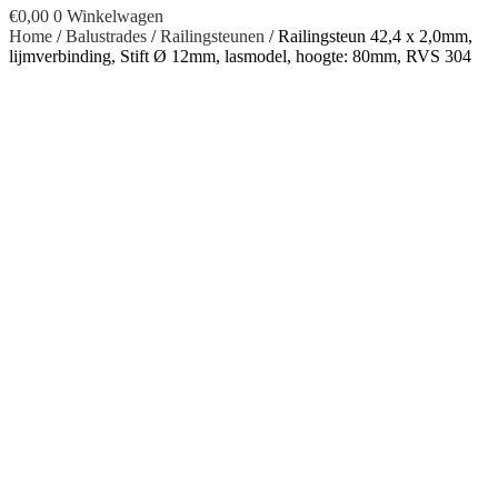
€
0,00
0
Winkelwagen
Home
/
Balustrades
/
Railingsteunen
/ Railingsteun 42,4 x 2,0mm,
lijmverbinding, Stift Ø 12mm, lasmodel, hoogte: 80mm, RVS 304
Railingsteun 42,4 x 2,0mm,
lijmverbinding, Stift Ø 12mm,
lasmodel, hoogte: 80mm, RVS
304
Productinformatie
€
8,20