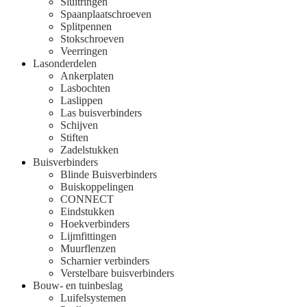
Sluitringen
Spaanplaatschroeven
Splitpennen
Stokschroeven
Veerringen
Lasonderdelen
Ankerplaten
Lasbochten
Laslippen
Las buisverbinders
Schijven
Stiften
Zadelstukken
Buisverbinders
Blinde Buisverbinders
Buiskoppelingen
CONNECT
Eindstukken
Hoekverbinders
Lijmfittingen
Muurflenzen
Scharnier verbinders
Verstelbare buisverbinders
Bouw- en tuinbeslag
Luifelsystemen