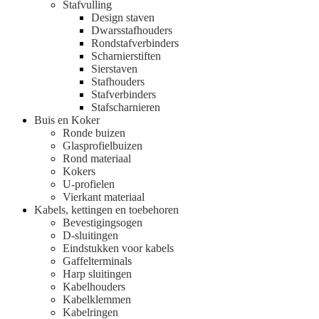
Stafvulling
Design staven
Dwarsstafhouders
Rondstafverbinders
Scharnierstiften
Sierstaven
Stafhouders
Stafverbinders
Stafscharnieren
Buis en Koker
Ronde buizen
Glasprofielbuizen
Rond materiaal
Kokers
U-profielen
Vierkant materiaal
Kabels, kettingen en toebehoren
Bevestigingsogen
D-sluitingen
Eindstukken voor kabels
Gaffelterminals
Harp sluitingen
Kabelhouders
Kabelklemmen
Kabelringen