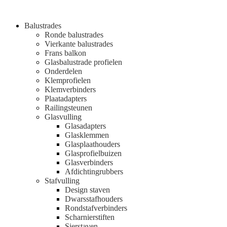
Balustrades
Ronde balustrades
Vierkante balustrades
Frans balkon
Glasbalustrade profielen
Onderdelen
Klemprofielen
Klemverbinders
Plaatadapters
Railingsteunen
Glasvulling
Glasadapters
Glasklemmen
Glasplaathouders
Glasprofielbuizen
Glasverbinders
Afdichtingrubbers
Stafvulling
Design staven
Dwarsstafhouders
Rondstafverbinders
Scharnierstiften
Sierstaven