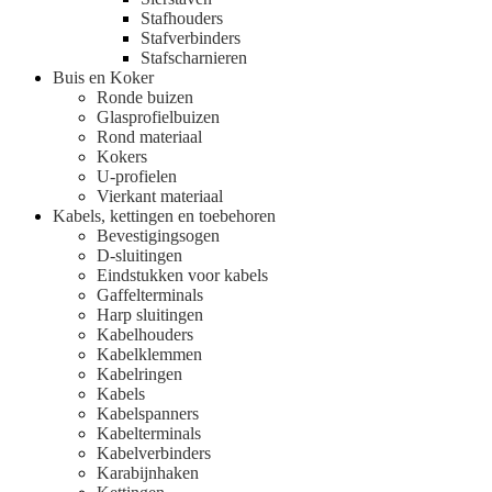
Stafhouders
Stafverbinders
Stafscharnieren
Buis en Koker
Ronde buizen
Glasprofielbuizen
Rond materiaal
Kokers
U-profielen
Vierkant materiaal
Kabels, kettingen en toebehoren
Bevestigingsogen
D-sluitingen
Eindstukken voor kabels
Gaffelterminals
Harp sluitingen
Kabelhouders
Kabelklemmen
Kabelringen
Kabels
Kabelspanners
Kabelterminals
Kabelverbinders
Karabijnhaken