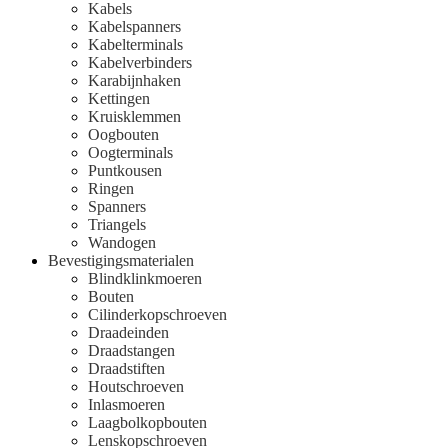
Kabels
Kabelspanners
Kabelterminals
Kabelverbinders
Karabijnhaken
Kettingen
Kruisklemmen
Oogbouten
Oogterminals
Puntkousen
Ringen
Spanners
Triangels
Wandogen
Bevestigingsmaterialen
Blindklinkmoeren
Bouten
Cilinderkopschroeven
Draadeinden
Draadstangen
Draadstiften
Houtschroeven
Inlasmoeren
Laagbolkopbouten
Lenskopschroeven