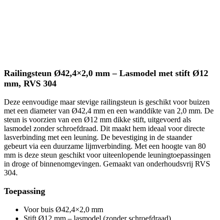
Voor buis Ø42,4×2,0 mm
Stift Ø12 mm – lasmodel (zonder schroefdraad)
Bevestiging in de buis via lijmverbinding
Totale hoogte: 80 mm
Materiaal: RVS 304 – corrosiebestendig en onderhoudsarm
Voor rechte leuningen in droge binnenomgevingen
Verzendinformatie
Scherpste prijzen RVS
Beste kwaliteit RVS
Gratis bezorgd vanaf €200,-
M.u.v. lengtes groter dan 250 cm
Verzendkosten: €15,48
Verzendkosten lengtes >250 cm: €181,50
Levertijd 1 tot 5 werkdagen
14 dagen bedenktijd
Geen account nodig
Contact
De Specialisten BV.