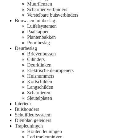
Muurflenzen
Scharnier verbinders
Verstelbare buisverbinders
Bouw- en tuinbeslag
Luifelsystemen
Paalkappen
Plantenbakken
Poortbeslag
Deurbeslag
Brievenbussen
Cilinders
Deurklinken
Elektrische deuropeners
Huisnummers
Kortschilden
Langschilden
Scharnieren
Sleutelplaten
Interieur
Buishouders
Schuifdeursysteem
Dienblad geleiders
Trapleuningen
Houten leuningen
Led trapleuningen