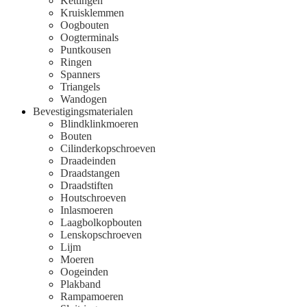
Kettingen
Kruisklemmen
Oogbouten
Oogterminals
Puntkousen
Ringen
Spanners
Triangels
Wandogen
Bevestigingsmaterialen
Blindklinkmoeren
Bouten
Cilinderkopschroeven
Draadeinden
Draadstangen
Draadstiften
Houtschroeven
Inlasmoeren
Laagbolkopbouten
Lenskopschroeven
Lijm
Moeren
Oogeinden
Plakband
Rampamoeren