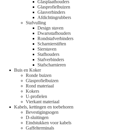
Glasplaathouders
Glasprofielbuizen
Glasverbinders
Afdichtingrubbers
Stafvulling
Design staven
Dwarsstafhouders
Rondstafverbinders
Scharnierstiften
Sierstaven
Stafhouders
Stafverbinders
Stafscharnieren
Buis en Koker
Ronde buizen
Glasprofielbuizen
Rond materiaal
Kokers
U-profielen
Vierkant materiaal
Kabels, kettingen en toebehoren
Bevestigingsogen
D-sluitingen
Eindstukken voor kabels
Gaffelterminals