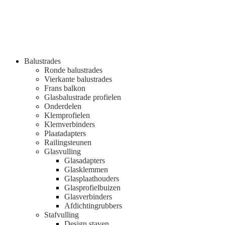
Balustrades
Ronde balustrades
Vierkante balustrades
Frans balkon
Glasbalustrade profielen
Onderdelen
Klemprofielen
Klemverbinders
Plaatadapters
Railingsteunen
Glasvulling
Glasadapters
Glasklemmen
Glasplaathouders
Glasprofielbuizen
Glasverbinders
Afdichtingrubbers
Stafvulling
Design staven