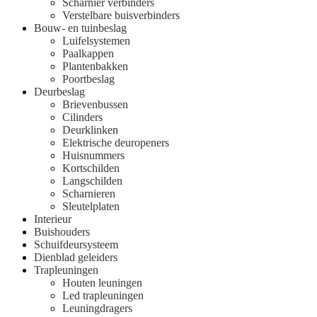
Scharnier verbinders
Verstelbare buisverbinders
Bouw- en tuinbeslag
Luifelsystemen
Paalkappen
Plantenbakken
Poortbeslag
Deurbeslag
Brievenbussen
Cilinders
Deurklinken
Elektrische deuropeners
Huisnummers
Kortschilden
Langschilden
Scharnieren
Sleutelplaten
Interieur
Buishouders
Schuifdeursysteem
Dienblad geleiders
Trapleuningen
Houten leuningen
Led trapleuningen
Leuningdragers