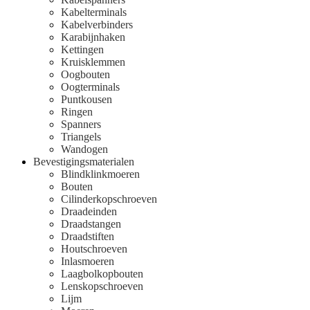
Kabelterminals
Kabelverbinders
Karabijnhaken
Kettingen
Kruisklemmen
Oogbouten
Oogterminals
Puntkousen
Ringen
Spanners
Triangels
Wandogen
Bevestigingsmaterialen
Blindklinkmoeren
Bouten
Cilinderkopschroeven
Draadeinden
Draadstangen
Draadstiften
Houtschroeven
Inlasmoeren
Laagbolkopbouten
Lenskopschroeven
Lijm