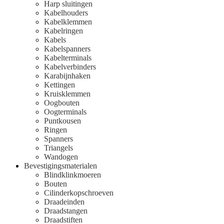
Harp sluitingen
Kabelhouders
Kabelklemmen
Kabelringen
Kabels
Kabelspanners
Kabelterminals
Kabelverbinders
Karabijnhaken
Kettingen
Kruisklemmen
Oogbouten
Oogterminals
Puntkousen
Ringen
Spanners
Triangels
Wandogen
Bevestigingsmaterialen
Blindklinkmoeren
Bouten
Cilinderkopschroeven
Draadeinden
Draadstangen
Draadstiften