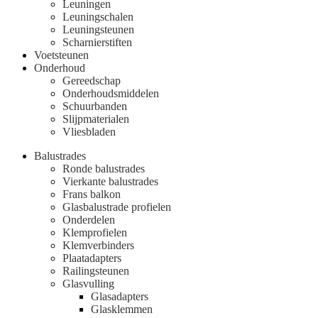
Leuningen
Leuningschalen
Leuningsteunen
Scharnierstiften
Voetsteunen
Onderhoud
Gereedschap
Onderhoudsmiddelen
Schuurbanden
Slijpmaterialen
Vliesbladen
Balustrades
Ronde balustrades
Vierkante balustrades
Frans balkon
Glasbalustrade profielen
Onderdelen
Klemprofielen
Klemverbinders
Plaatadapters
Railingsteunen
Glasvulling
Glasadapters
Glasklemmen