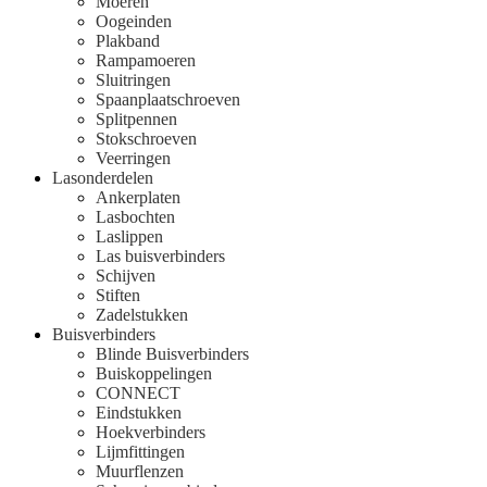
Moeren
Oogeinden
Plakband
Rampamoeren
Sluitringen
Spaanplaatschroeven
Splitpennen
Stokschroeven
Veerringen
Lasonderdelen
Ankerplaten
Lasbochten
Laslippen
Las buisverbinders
Schijven
Stiften
Zadelstukken
Buisverbinders
Blinde Buisverbinders
Buiskoppelingen
CONNECT
Eindstukken
Hoekverbinders
Lijmfittingen
Muurflenzen