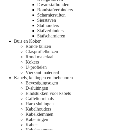
Dwarsstafhouders
Rondstafverbinders
Scharnierstiften
Sierstaven
Stafhouders
Stafverbinders
Stafscharnieren
Buis en Koker
Ronde buizen
Glasprofielbuizen
Rond materiaal
Kokers
U-profielen
Vierkant materiaal
Kabels, kettingen en toebehoren
Bevestigingsogen
D-sluitingen
Eindstukken voor kabels
Gaffelterminals
Harp sluitingen
Kabelhouders
Kabelklemmen
Kabelringen
Kabels
Kabelspanners