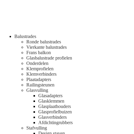
Balustrades
Ronde balustrades
Vierkante balustrades
Frans balkon
Glasbalustrade profielen
Onderdelen
Klemprofielen
Klemverbinders
Plaatadapters
Railingsteunen
Glasvulling
Glasadapters
Glasklemmen
Glasplaathouders
Glasprofielbuizen
Glasverbinders
Afdichtingrubbers
Stafvulling
Design staven