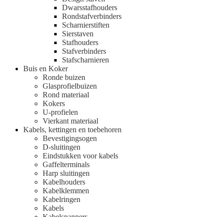
Dwarsstafhouders
Rondstafverbinders
Scharnierstiften
Sierstaven
Stafhouders
Stafverbinders
Stafscharnieren
Buis en Koker
Ronde buizen
Glasprofielbuizen
Rond materiaal
Kokers
U-profielen
Vierkant materiaal
Kabels, kettingen en toebehoren
Bevestigingsogen
D-sluitingen
Eindstukken voor kabels
Gaffelterminals
Harp sluitingen
Kabelhouders
Kabelklemmen
Kabelringen
Kabels
Kabelspanners