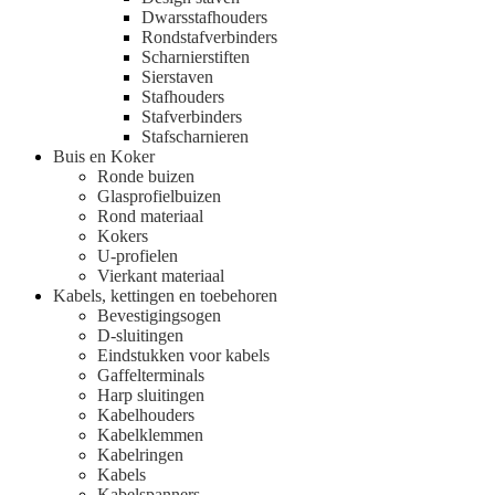
Dwarsstafhouders
Rondstafverbinders
Scharnierstiften
Sierstaven
Stafhouders
Stafverbinders
Stafscharnieren
Buis en Koker
Ronde buizen
Glasprofielbuizen
Rond materiaal
Kokers
U-profielen
Vierkant materiaal
Kabels, kettingen en toebehoren
Bevestigingsogen
D-sluitingen
Eindstukken voor kabels
Gaffelterminals
Harp sluitingen
Kabelhouders
Kabelklemmen
Kabelringen
Kabels
Kabelspanners