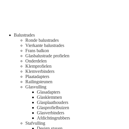
Balustrades
Ronde balustrades
Vierkante balustrades
Frans balkon
Glasbalustrade profielen
Onderdelen
Klemprofielen
Klemverbinders
Plaatadapters
Railingsteunen
Glasvulling
Glasadapters
Glasklemmen
Glasplaathouders
Glasprofielbuizen
Glasverbinders
Afdichtingrubbers
Stafvulling
Design staven