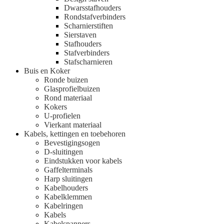
Dwarsstafhouders
Rondstafverbinders
Scharnierstiften
Sierstaven
Stafhouders
Stafverbinders
Stafscharnieren
Buis en Koker
Ronde buizen
Glasprofielbuizen
Rond materiaal
Kokers
U-profielen
Vierkant materiaal
Kabels, kettingen en toebehoren
Bevestigingsogen
D-sluitingen
Eindstukken voor kabels
Gaffelterminals
Harp sluitingen
Kabelhouders
Kabelklemmen
Kabelringen
Kabels
Kabelspanners