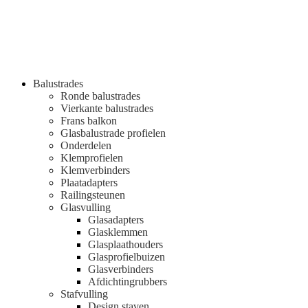
Balustrades
Ronde balustrades
Vierkante balustrades
Frans balkon
Glasbalustrade profielen
Onderdelen
Klemprofielen
Klemverbinders
Plaatadapters
Railingsteunen
Glasvulling
Glasadapters
Glasklemmen
Glasplaathouders
Glasprofielbuizen
Glasverbinders
Afdichtingrubbers
Stafvulling
Design staven