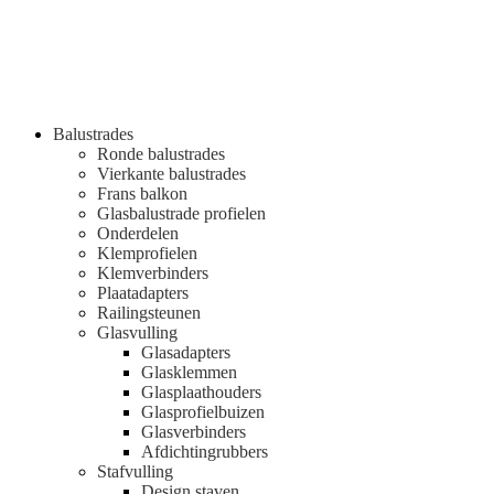
Balustrades
Ronde balustrades
Vierkante balustrades
Frans balkon
Glasbalustrade profielen
Onderdelen
Klemprofielen
Klemverbinders
Plaatadapters
Railingsteunen
Glasvulling
Glasadapters
Glasklemmen
Glasplaathouders
Glasprofielbuizen
Glasverbinders
Afdichtingrubbers
Stafvulling
Design staven