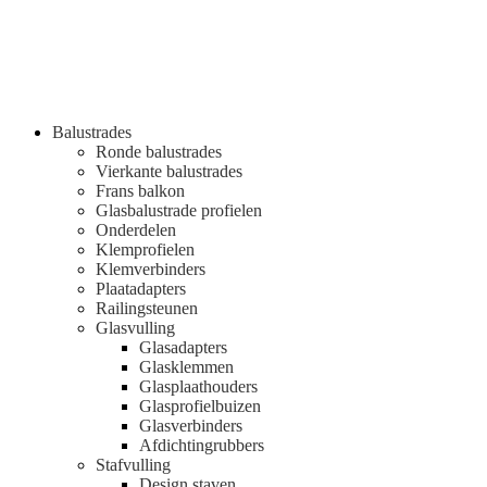
Balustrades
Ronde balustrades
Vierkante balustrades
Frans balkon
Glasbalustrade profielen
Onderdelen
Klemprofielen
Klemverbinders
Plaatadapters
Railingsteunen
Glasvulling
Glasadapters
Glasklemmen
Glasplaathouders
Glasprofielbuizen
Glasverbinders
Afdichtingrubbers
Stafvulling
Design staven