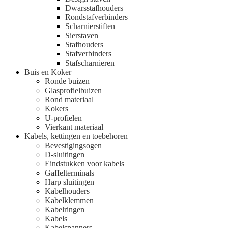
Dwarsstafhouders
Rondstafverbinders
Scharnierstiften
Sierstaven
Stafhouders
Stafverbinders
Stafscharnieren
Buis en Koker
Ronde buizen
Glasprofielbuizen
Rond materiaal
Kokers
U-profielen
Vierkant materiaal
Kabels, kettingen en toebehoren
Bevestigingsogen
D-sluitingen
Eindstukken voor kabels
Gaffelterminals
Harp sluitingen
Kabelhouders
Kabelklemmen
Kabelringen
Kabels
Kabelspanners