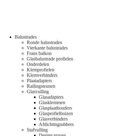
Balustrades
Ronde balustrades
Vierkante balustrades
Frans balkon
Glasbalustrade profielen
Onderdelen
Klemprofielen
Klemverbinders
Plaatadapters
Railingsteunen
Glasvulling
Glasadapters
Glasklemmen
Glasplaathouders
Glasprofielbuizen
Glasverbinders
Afdichtingrubbers
Stafvulling
Design staven