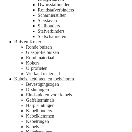
Dwarsstafhouders
Rondstafverbinders
Scharnierstiften
Sierstaven
Stafhouders
Stafverbinders
Stafscharnieren
Buis en Koker
Ronde buizen
Glasprofielbuizen
Rond materiaal
Kokers
U-profielen
Vierkant materiaal
Kabels, kettingen en toebehoren
Bevestigingsogen
D-sluitingen
Eindstukken voor kabels
Gaffelterminals
Harp sluitingen
Kabelhouders
Kabelklemmen
Kabelringen
Kabels
Kabelspanners