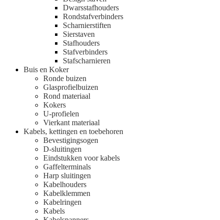
Dwarsstafhouders
Rondstafverbinders
Scharnierstiften
Sierstaven
Stafhouders
Stafverbinders
Stafscharnieren
Buis en Koker
Ronde buizen
Glasprofielbuizen
Rond materiaal
Kokers
U-profielen
Vierkant materiaal
Kabels, kettingen en toebehoren
Bevestigingsogen
D-sluitingen
Eindstukken voor kabels
Gaffelterminals
Harp sluitingen
Kabelhouders
Kabelklemmen
Kabelringen
Kabels
Kabelspanners