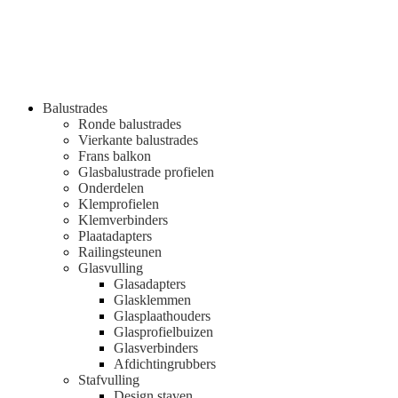
Balustrades
Ronde balustrades
Vierkante balustrades
Frans balkon
Glasbalustrade profielen
Onderdelen
Klemprofielen
Klemverbinders
Plaatadapters
Railingsteunen
Glasvulling
Glasadapters
Glasklemmen
Glasplaathouders
Glasprofielbuizen
Glasverbinders
Afdichtingrubbers
Stafvulling
Design staven