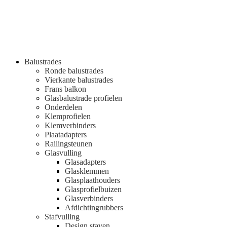
Balustrades
Ronde balustrades
Vierkante balustrades
Frans balkon
Glasbalustrade profielen
Onderdelen
Klemprofielen
Klemverbinders
Plaatadapters
Railingsteunen
Glasvulling
Glasadapters
Glasklemmen
Glasplaathouders
Glasprofielbuizen
Glasverbinders
Afdichtingrubbers
Stafvulling
Design staven