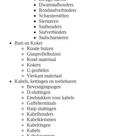
Dwarsstafhouders
Rondstafverbinders
Scharnierstiften
Sierstaven
Stafhouders
Stafverbinders
Stafscharnieren
Buis en Koker
Ronde buizen
Glasprofielbuizen
Rond materiaal
Kokers
U-profielen
Vierkant materiaal
Kabels, kettingen en toebehoren
Bevestigingsogen
D-sluitingen
Eindstukken voor kabels
Gaffelterminals
Harp sluitingen
Kabelhouders
Kabelklemmen
Kabelringen
Kabels
Kabelspanners