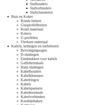
Stafhouders
Stafverbinders
Stafscharnieren
Buis en Koker
Ronde buizen
Glasprofielbuizen
Rond materiaal
Kokers
U-profielen
Vierkant materiaal
Kabels, kettingen en toebehoren
Bevestigingsogen
D-sluitingen
Eindstukken voor kabels
Gaffelterminals
Harp sluitingen
Kabelhouders
Kabelklemmen
Kabelringen
Kabels
Kabelspanners
Kabelterminals
Kabelverbinders
Karabijnhaken