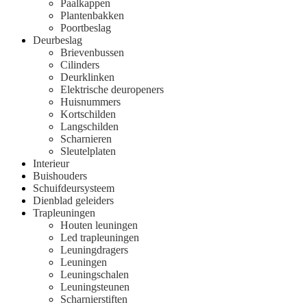
Paalkappen
Plantenbakken
Poortbeslag
Deurbeslag
Brievenbussen
Cilinders
Deurklinken
Elektrische deuropeners
Huisnummers
Kortschilden
Langschilden
Scharnieren
Sleutelplaten
Interieur
Buishouders
Schuifdeursysteem
Dienblad geleiders
Trapleuningen
Houten leuningen
Led trapleuningen
Leuningdragers
Leuningen
Leuningschalen
Leuningsteunen
Scharnierstiften