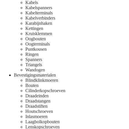
Kabels
Kabelspanners
Kabelterminals
Kabelverbinders
Karabijnhaken
Kettingen
Kruisklemmen
Oogbouten
Oogterminals
Puntkousen
Ringen
Spanners
Triangels
Wandogen
Bevestigingsmaterialen
Blindklinkmoeren
Bouten
Cilinderkopschroeven
Draadeinden
Draadstangen
Draadstiften
Houtschroeven
Inlasmoeren
Laagbolkopbouten
Lenskopschroeven