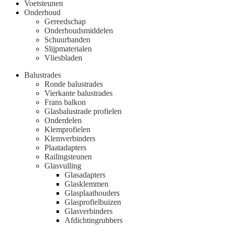
Voetsteunen
Onderhoud
Gereedschap
Onderhoudsmiddelen
Schuurbanden
Slijpmaterialen
Vliesbladen
Balustrades
Ronde balustrades
Vierkante balustrades
Frans balkon
Glasbalustrade profielen
Onderdelen
Klemprofielen
Klemverbinders
Plaatadapters
Railingsteunen
Glasvulling
Glasadapters
Glasklemmen
Glasplaathouders
Glasprofielbuizen
Glasverbinders
Afdichtingrubbers