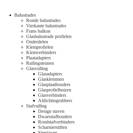
Balustrades
Ronde balustrades
Vierkante balustrades
Frans balkon
Glasbalustrade profielen
Onderdelen
Klemprofielen
Klemverbinders
Plaatadapters
Railingsteunen
Glasvulling
Glasadapters
Glasklemmen
Glasplaathouders
Glasprofielbuizen
Glasverbinders
Afdichtingrubbers
Stafvulling
Design staven
Dwarsstafhouders
Rondstafverbinders
Scharnierstiften
Sierstaven