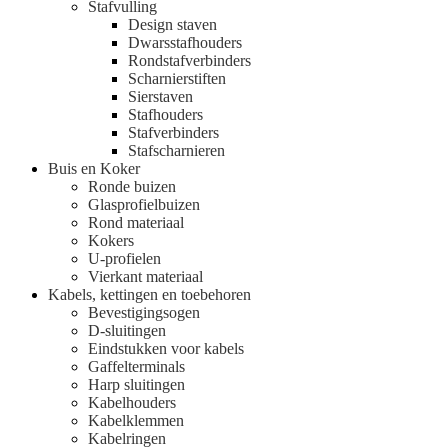
Stafvulling
Design staven
Dwarsstafhouders
Rondstafverbinders
Scharnierstiften
Sierstaven
Stafhouders
Stafverbinders
Stafscharnieren
Buis en Koker
Ronde buizen
Glasprofielbuizen
Rond materiaal
Kokers
U-profielen
Vierkant materiaal
Kabels, kettingen en toebehoren
Bevestigingsogen
D-sluitingen
Eindstukken voor kabels
Gaffelterminals
Harp sluitingen
Kabelhouders
Kabelklemmen
Kabelringen