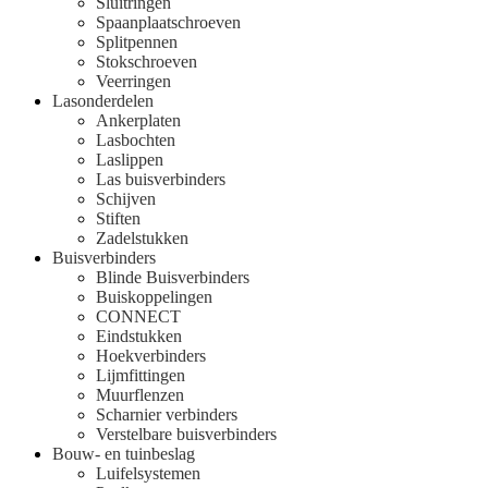
Sluitringen
Spaanplaatschroeven
Splitpennen
Stokschroeven
Veerringen
Lasonderdelen
Ankerplaten
Lasbochten
Laslippen
Las buisverbinders
Schijven
Stiften
Zadelstukken
Buisverbinders
Blinde Buisverbinders
Buiskoppelingen
CONNECT
Eindstukken
Hoekverbinders
Lijmfittingen
Muurflenzen
Scharnier verbinders
Verstelbare buisverbinders
Bouw- en tuinbeslag
Luifelsystemen