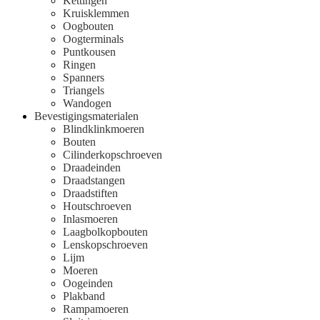
Kettingen
Kruisklemmen
Oogbouten
Oogterminals
Puntkousen
Ringen
Spanners
Triangels
Wandogen
Bevestigingsmaterialen
Blindklinkmoeren
Bouten
Cilinderkopschroeven
Draadeinden
Draadstangen
Draadstiften
Houtschroeven
Inlasmoeren
Laagbolkopbouten
Lenskopschroeven
Lijm
Moeren
Oogeinden
Plakband
Rampamoeren