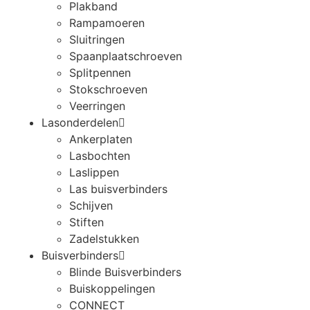
Plakband
Rampamoeren
Sluitringen
Spaanplaatschroeven
Splitpennen
Stokschroeven
Veerringen
Lasonderdelen
Ankerplaten
Lasbochten
Laslippen
Las buisverbinders
Schijven
Stiften
Zadelstukken
Buisverbinders
Blinde Buisverbinders
Buiskoppelingen
CONNECT