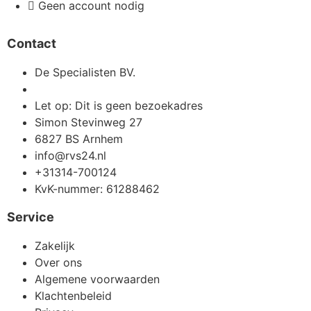
+31314-700124
KvK-nummer: 61288462
Service
Zakelijk
Over ons
Algemene voorwaarden
Klachtenbeleid
Privacy
Cookies
Account
Mijn RVS24 account
Mijn winkelmand
Mijn bestellingen
Veelgestelde vragen
Bestel- en retourbeleid
Contact