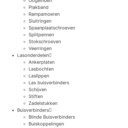
Oogeinden
Plakband
Rampamoeren
Sluitringen
Spaanplaatschroeven
Splitpennen
Stokschroeven
Veerringen
Lasonderdelen
Ankerplaten
Lasbochten
Laslippen
Las buisverbinders
Schijven
Stiften
Zadelstukken
Buisverbinders
Blinde Buisverbinders
Buiskoppelingen