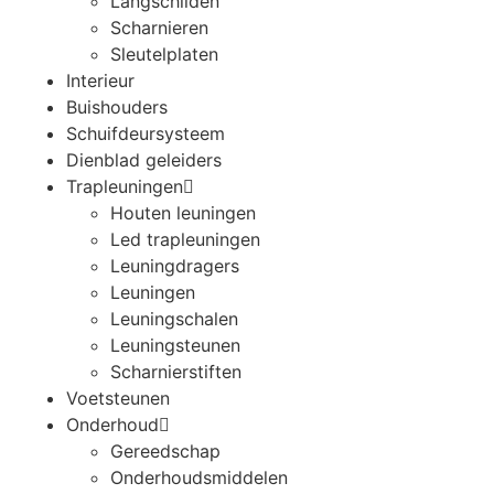
Langschilden
Scharnieren
Sleutelplaten
Interieur
Buishouders
Schuifdeursysteem
Dienblad geleiders
Trapleuningen
Houten leuningen
Led trapleuningen
Leuningdragers
Leuningen
Leuningschalen
Leuningsteunen
Scharnierstiften
Voetsteunen
Onderhoud
Gereedschap
Onderhoudsmiddelen