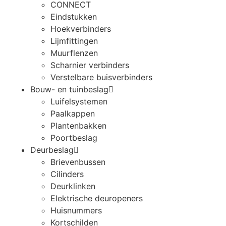
CONNECT
Eindstukken
Hoekverbinders
Lijmfittingen
Muurflenzen
Scharnier verbinders
Verstelbare buisverbinders
Bouw- en tuinbeslag
Luifelsystemen
Paalkappen
Plantenbakken
Poortbeslag
Deurbeslag
Brievenbussen
Cilinders
Deurklinken
Elektrische deuropeners
Huisnummers
Kortschilden