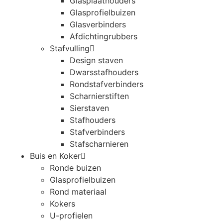
Glasplaathouders
Glasprofielbuizen
Glasverbinders
Afdichtingrubbers
Stafvulling
Design staven
Dwarsstafhouders
Rondstafverbinders
Scharnierstiften
Sierstaven
Stafhouders
Stafverbinders
Stafscharnieren
Buis en Koker
Ronde buizen
Glasprofielbuizen
Rond materiaal
Kokers
U-profielen