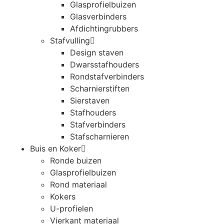
Glasprofielbuizen
Glasverbinders
Afdichtingrubbers
Stafvulling
Design staven
Dwarsstafhouders
Rondstafverbinders
Scharnierstiften
Sierstaven
Stafhouders
Stafverbinders
Stafscharnieren
Buis en Koker
Ronde buizen
Glasprofielbuizen
Rond materiaal
Kokers
U-profielen
Vierkant materiaal