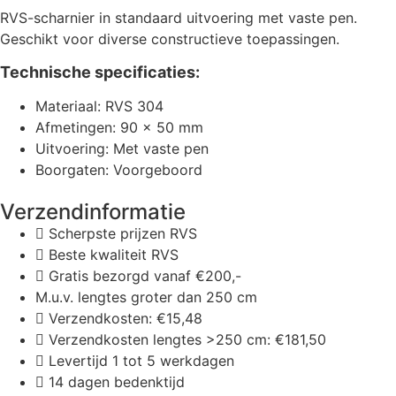
Scherpste prijzen RVS
Beste kwaliteit RVS
Gratis bezorgd vanaf €200,-
M.u.v. lengtes groter dan 250 cm
Verzendkosten: €15,48
Verzendkosten lengtes >250 cm: €181,50
Levertijd 1 tot 5 werkdagen
14 dagen bedenktijd
Geen account nodig
Contact
De Specialisten BV.
Let op: Dit is geen bezoekadres
Simon Stevinweg 27
6827 BS Arnhem
info@rvs24.nl