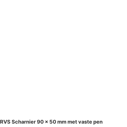
RVS Scharnier 90 x 50 mm met vaste pen
RVS-scharnier in standaard uitvoering met vaste pen.
Geschikt voor diverse constructieve toepassingen.
Technische specificaties:
Materiaal: RVS 304
Afmetingen: 90 x 50 mm
Uitvoering: Met vaste pen
Boorgaten: Voorgeboord
Verzendinformatie