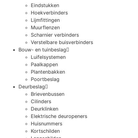
Eindstukken
Hoekverbinders
Lijmfittingen
Muurflenzen
Scharnier verbinders
Verstelbare buisverbinders
Bouw- en tuinbeslag
Luifelsystemen
Paalkappen
Plantenbakken
Poortbeslag
Deurbeslag
Brievenbussen
Cilinders
Deurklinken
Elektrische deuropeners
Huisnummers
Kortschilden