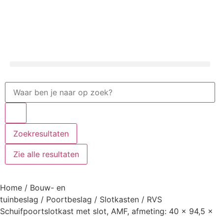
Zoekresultaten
Zie alle resultaten
Home
/
Bouw- en
tuinbeslag
/
Poortbeslag
/
Slotkasten
/ RVS
Schuifpoortslotkast met slot, AMF, afmeting: 40 x 94,5 x