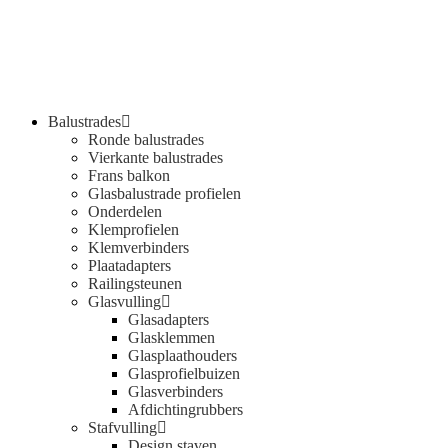
Balustrades
Ronde balustrades
Vierkante balustrades
Frans balkon
Glasbalustrade profielen
Onderdelen
Klemprofielen
Klemverbinders
Plaatadapters
Railingsteunen
Glasvulling
Glasadapters
Glasklemmen
Glasplaathouders
Glasprofielbuizen
Glasverbinders
Afdichtingrubbers
Stafvulling
Design staven