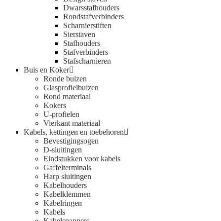
Dwarsstafhouders
Rondstafverbinders
Scharnierstiften
Sierstaven
Stafhouders
Stafverbinders
Stafscharnieren
Buis en Koker
Ronde buizen
Glasprofielbuizen
Rond materiaal
Kokers
U-profielen
Vierkant materiaal
Kabels, kettingen en toebehoren
Bevestigingsogen
D-sluitingen
Eindstukken voor kabels
Gaffelterminals
Harp sluitingen
Kabelhouders
Kabelklemmen
Kabelringen
Kabels
Kabelspanners