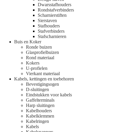
Dwarsstafhouders
Rondstafverbinders
Scharnierstiften
Sierstaven
Stafhouders
Stafverbinders
Stafscharnieren
Buis en Koker
Ronde buizen
Glasprofielbuizen
Rond materiaal
Kokers
U-profielen
Vierkant materiaal
Kabels, kettingen en toebehoren
Bevestigingsogen
D-sluitingen
Eindstukken voor kabels
Gaffelterminals
Harp sluitingen
Kabelhouders
Kabelklemmen
Kabelringen
Kabels
Kabelspanners