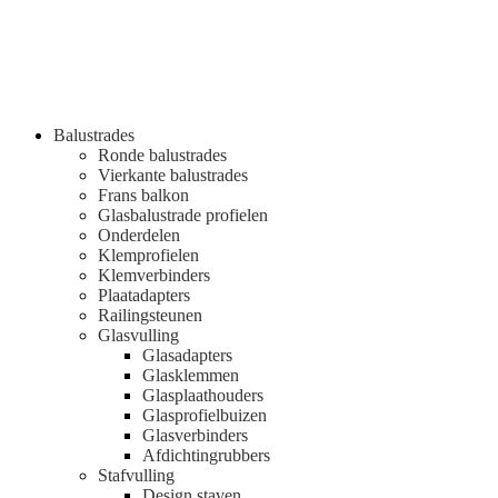
Balustrades
Ronde balustrades
Vierkante balustrades
Frans balkon
Glasbalustrade profielen
Onderdelen
Klemprofielen
Klemverbinders
Plaatadapters
Railingsteunen
Glasvulling
Glasadapters
Glasklemmen
Glasplaathouders
Glasprofielbuizen
Glasverbinders
Afdichtingrubbers
Stafvulling
Design staven