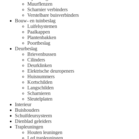
Muurflenzen
Scharnier verbinders
Verstelbare buisverbinders
Bouw- en tuinbeslag
Luifelsystemen
Paalkappen
Plantenbakken
Poortbeslag
Deurbeslag
Brievenbussen
Cilinders
Deurklinken
Elektrische deuropeners
Huisnummers
Kortschilden
Langschilden
Scharnieren
Sleutelplaten
Interieur
Buishouders
Schuifdeursysteem
Dienblad geleiders
Trapleuningen
Houten leuningen
Led trapleuningen