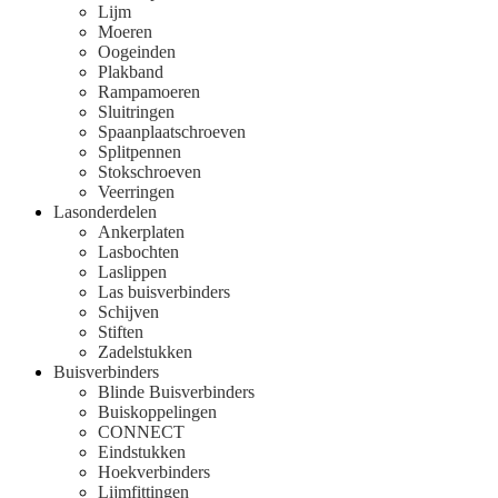
Lijm
Moeren
Oogeinden
Plakband
Rampamoeren
Sluitringen
Spaanplaatschroeven
Splitpennen
Stokschroeven
Veerringen
Lasonderdelen
Ankerplaten
Lasbochten
Laslippen
Las buisverbinders
Schijven
Stiften
Zadelstukken
Buisverbinders
Blinde Buisverbinders
Buiskoppelingen
CONNECT
Eindstukken
Hoekverbinders
Lijmfittingen