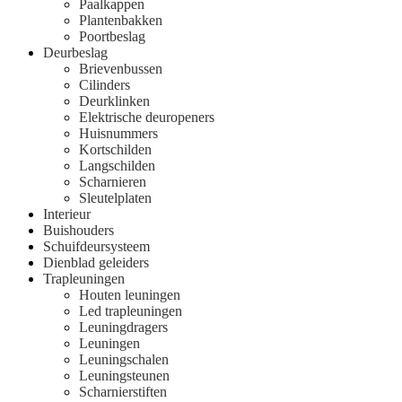
Paalkappen
Plantenbakken
Poortbeslag
Deurbeslag
Brievenbussen
Cilinders
Deurklinken
Elektrische deuropeners
Huisnummers
Kortschilden
Langschilden
Scharnieren
Sleutelplaten
Interieur
Buishouders
Schuifdeursysteem
Dienblad geleiders
Trapleuningen
Houten leuningen
Led trapleuningen
Leuningdragers
Leuningen
Leuningschalen
Leuningsteunen
Scharnierstiften