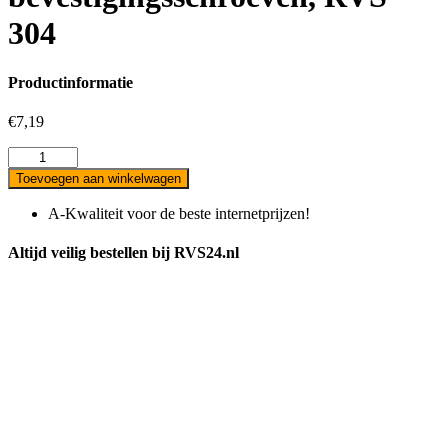
304
Productinformatie
€
7,19
Scharnier
voor
Toevoegen aan winkelwagen
staf
voor
A-Kwaliteit voor de beste internetprijzen!
42,4mm
buis,
Altijd veilig bestellen bij RVS24.nl
met
10,2mm
boring,
incl.
maden-
en
bevestigingsschroeven,
RVS
304
aantal