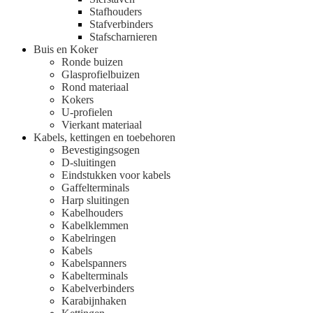
Stafhouders
Stafverbinders
Stafscharnieren
Buis en Koker
Ronde buizen
Glasprofielbuizen
Rond materiaal
Kokers
U-profielen
Vierkant materiaal
Kabels, kettingen en toebehoren
Bevestigingsogen
D-sluitingen
Eindstukken voor kabels
Gaffelterminals
Harp sluitingen
Kabelhouders
Kabelklemmen
Kabelringen
Kabels
Kabelspanners
Kabelterminals
Kabelverbinders
Karabijnhaken