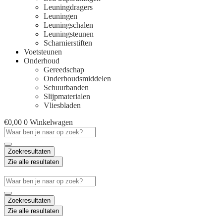
Leuningdragers
Leuningen
Leuningschalen
Leuningsteunen
Scharnierstiften
Voetsteunen
Onderhoud
Gereedschap
Onderhoudsmiddelen
Schuurbanden
Slijpmaterialen
Vliesbladen
€
0,00
0
Winkelwagen
Search
...
Zoekresultaten
Zie alle resultaten
Search
...
Zoekresultaten
Zie alle resultaten