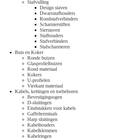
Stafvulling
Design staven
Dwarsstafhouders
Rondstafverbinders
Scharnierstiften
Sierstaven
Stafhouders
Stafverbinders
Stafscharnieren
Buis en Koker
Ronde buizen
Glasprofielbuizen
Rond materiaal
Kokers
U-profielen
Vierkant materiaal
Kabels, kettingen en toebehoren
Bevestigingsogen
D-sluitingen
Eindstukken voor kabels
Gaffelterminals
Harp sluitingen
Kabelhouders
Kabelklemmen
Kabelringen