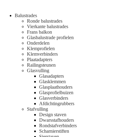
Balustrades
Ronde balustrades
Vierkante balustrades
Frans balkon
Glasbalustrade profielen
Onderdelen
Klemprofielen
Klemverbinders
Plaatadapters
Railingsteunen
Glasvulling
Glasadapters
Glasklemmen
Glasplaathouders
Glasprofielbuizen
Glasverbinders
Afdichtingrubbers
Stafvulling
Design staven
Dwarsstafhouders
Rondstafverbinders
Scharnierstiften
Sierstaven