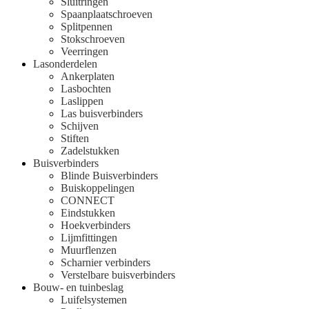
Sluitringen
Spaanplaatschroeven
Splitpennen
Stokschroeven
Veerringen
Lasonderdelen
Ankerplaten
Lasbochten
Laslippen
Las buisverbinders
Schijven
Stiften
Zadelstukken
Buisverbinders
Blinde Buisverbinders
Buiskoppelingen
CONNECT
Eindstukken
Hoekverbinders
Lijmfittingen
Muurflenzen
Scharnier verbinders
Verstelbare buisverbinders
Bouw- en tuinbeslag
Luifelsystemen