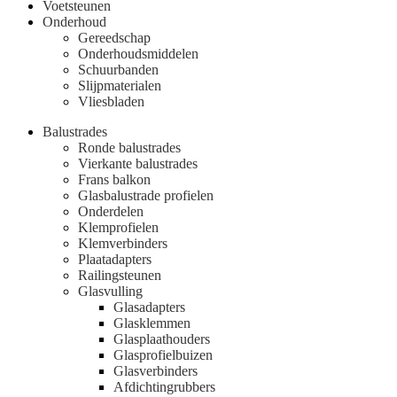
Voetsteunen
Onderhoud
Gereedschap
Onderhoudsmiddelen
Schuurbanden
Slijpmaterialen
Vliesbladen
Balustrades
Ronde balustrades
Vierkante balustrades
Frans balkon
Glasbalustrade profielen
Onderdelen
Klemprofielen
Klemverbinders
Plaatadapters
Railingsteunen
Glasvulling
Glasadapters
Glasklemmen
Glasplaathouders
Glasprofielbuizen
Glasverbinders
Afdichtingrubbers