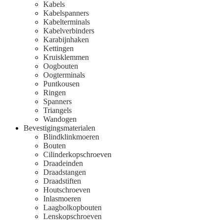
Kabels
Kabelspanners
Kabelterminals
Kabelverbinders
Karabijnhaken
Kettingen
Kruisklemmen
Oogbouten
Oogterminals
Puntkousen
Ringen
Spanners
Triangels
Wandogen
Bevestigingsmaterialen
Blindklinkmoeren
Bouten
Cilinderkopschroeven
Draadeinden
Draadstangen
Draadstiften
Houtschroeven
Inlasmoeren
Laagbolkopbouten
Lenskopschroeven