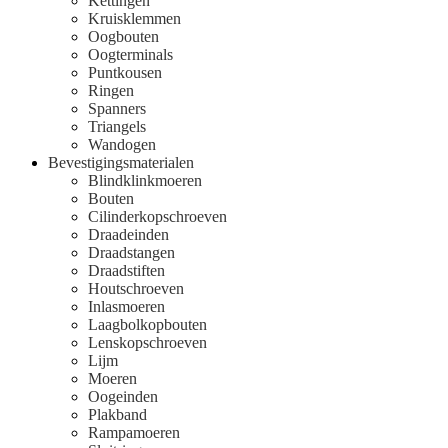
Kettingen
Kruisklemmen
Oogbouten
Oogterminals
Puntkousen
Ringen
Spanners
Triangels
Wandogen
Bevestigingsmaterialen
Blindklinkmoeren
Bouten
Cilinderkopschroeven
Draadeinden
Draadstangen
Draadstiften
Houtschroeven
Inlasmoeren
Laagbolkopbouten
Lenskopschroeven
Lijm
Moeren
Oogeinden
Plakband
Rampamoeren