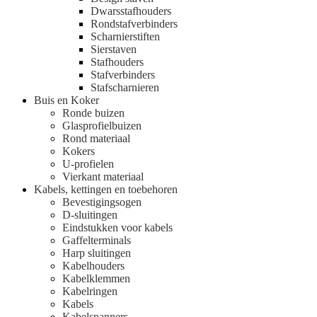
Dwarsstafhouders
Rondstafverbinders
Scharnierstiften
Sierstaven
Stafhouders
Stafverbinders
Stafscharnieren
Buis en Koker
Ronde buizen
Glasprofielbuizen
Rond materiaal
Kokers
U-profielen
Vierkant materiaal
Kabels, kettingen en toebehoren
Bevestigingsogen
D-sluitingen
Eindstukken voor kabels
Gaffelterminals
Harp sluitingen
Kabelhouders
Kabelklemmen
Kabelringen
Kabels
Kabelspanners