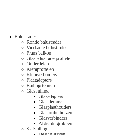
Balustrades
Ronde balustrades
Vierkante balustrades
Frans balkon
Glasbalustrade profielen
Onderdelen
Klemprofielen
Klemverbinders
Plaatadapters
Railingsteunen
Glasvulling
Glasadapters
Glasklemmen
Glasplaathouders
Glasprofielbuizen
Glasverbinders
Afdichtingrubbers
Stafvulling
Design staven