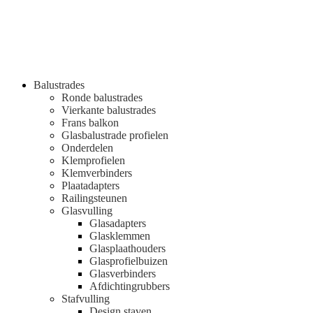
Balustrades
Ronde balustrades
Vierkante balustrades
Frans balkon
Glasbalustrade profielen
Onderdelen
Klemprofielen
Klemverbinders
Plaatadapters
Railingsteunen
Glasvulling
Glasadapters
Glasklemmen
Glasplaathouders
Glasprofielbuizen
Glasverbinders
Afdichtingrubbers
Stafvulling
Design staven