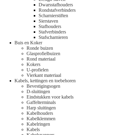
Dwarsstafhouders
Rondstafverbinders
Scharnierstiften
Sierstaven
Stafhouders
Stafverbinders
Stafscharnieren
Buis en Koker
Ronde buizen
Glasprofielbuizen
Rond materiaal
Kokers
U-profielen
Vierkant materiaal
Kabels, kettingen en toebehoren
Bevestigingsogen
D-sluitingen
Eindstukken voor kabels
Gaffelterminals
Harp sluitingen
Kabelhouders
Kabelklemmen
Kabelringen
Kabels
Kabelspanners