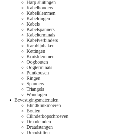
Harp sluitingen
Kabelhouders
Kabelklemmen
Kabelringen
Kabels
Kabelspanners
Kabelterminals
Kabelverbinders
Karabijnhaken
Kettingen
Kruisklemmen
Oogbouten
Oogterminals
Puntkousen
Ringen
Spanners
Triangels
Wandogen
Bevestigingsmaterialen
Blindklinkmoeren
Bouten
Cilinderkopschroeven
Draadeinden
Draadstangen
Draadstiften