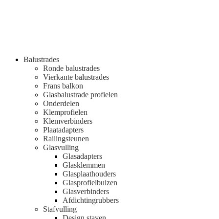
Balustrades
Ronde balustrades
Vierkante balustrades
Frans balkon
Glasbalustrade profielen
Onderdelen
Klemprofielen
Klemverbinders
Plaatadapters
Railingsteunen
Glasvulling
Glasadapters
Glasklemmen
Glasplaathouders
Glasprofielbuizen
Glasverbinders
Afdichtingrubbers
Stafvulling
Design staven