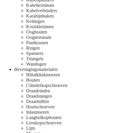
Kabelterminals
Kabelverbinders
Karabijnhaken
Kettingen
Kruisklemmen
Oogbouten
Oogterminals
Puntkousen
Ringen
Spanners
Triangels
Wandogen
Bevestigingsmaterialen
Blindklinkmoeren
Bouten
Cilinderkopschroeven
Draadeinden
Draadstangen
Draadstiften
Houtschroeven
Inlasmoeren
Laagbolkopbouten
Lenskopschroeven
Lijm