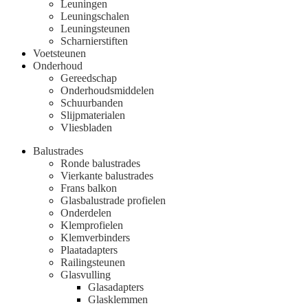
Leuningen
Leuningschalen
Leuningsteunen
Scharnierstiften
Voetsteunen
Onderhoud
Gereedschap
Onderhoudsmiddelen
Schuurbanden
Slijpmaterialen
Vliesbladen
Balustrades
Ronde balustrades
Vierkante balustrades
Frans balkon
Glasbalustrade profielen
Onderdelen
Klemprofielen
Klemverbinders
Plaatadapters
Railingsteunen
Glasvulling
Glasadapters
Glasklemmen