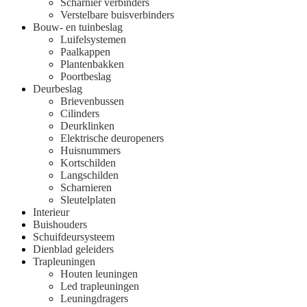
Scharnier verbinders
Verstelbare buisverbinders
Bouw- en tuinbeslag
Luifelsystemen
Paalkappen
Plantenbakken
Poortbeslag
Deurbeslag
Brievenbussen
Cilinders
Deurklinken
Elektrische deuropeners
Huisnummers
Kortschilden
Langschilden
Scharnieren
Sleutelplaten
Interieur
Buishouders
Schuifdeursysteem
Dienblad geleiders
Trapleuningen
Houten leuningen
Led trapleuningen
Leuningdragers