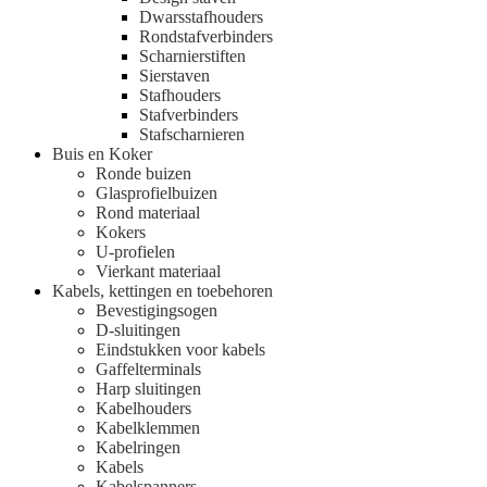
Dwarsstafhouders
Rondstafverbinders
Scharnierstiften
Sierstaven
Stafhouders
Stafverbinders
Stafscharnieren
Buis en Koker
Ronde buizen
Glasprofielbuizen
Rond materiaal
Kokers
U-profielen
Vierkant materiaal
Kabels, kettingen en toebehoren
Bevestigingsogen
D-sluitingen
Eindstukken voor kabels
Gaffelterminals
Harp sluitingen
Kabelhouders
Kabelklemmen
Kabelringen
Kabels
Kabelspanners