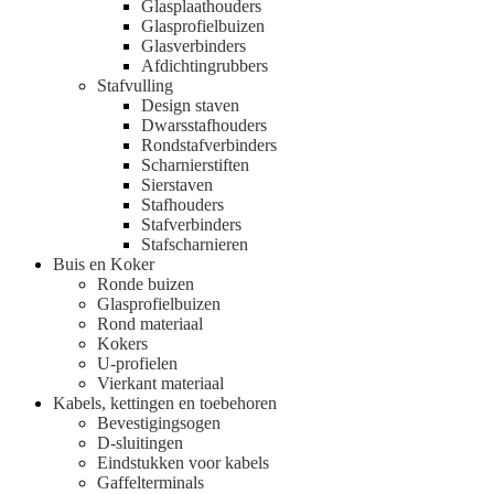
Glasplaathouders
Glasprofielbuizen
Glasverbinders
Afdichtingrubbers
Stafvulling
Design staven
Dwarsstafhouders
Rondstafverbinders
Scharnierstiften
Sierstaven
Stafhouders
Stafverbinders
Stafscharnieren
Buis en Koker
Ronde buizen
Glasprofielbuizen
Rond materiaal
Kokers
U-profielen
Vierkant materiaal
Kabels, kettingen en toebehoren
Bevestigingsogen
D-sluitingen
Eindstukken voor kabels
Gaffelterminals