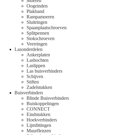
Moeren
Oogeinden
Plakband
Rampamoeren
Sluitringen
Spaanplaatschroeven
Splitpennen
Stokschroeven
Veerringen
Lasonderdelen
Ankerplaten
Lasbochten
Laslippen
Las buisverbinders
Schijven
Stiften
Zadelstukken
Buisverbinders
Blinde Buisverbinders
Buiskoppelingen
CONNECT
Eindstukken
Hoekverbinders
Lijmfittingen
Muurflenzen