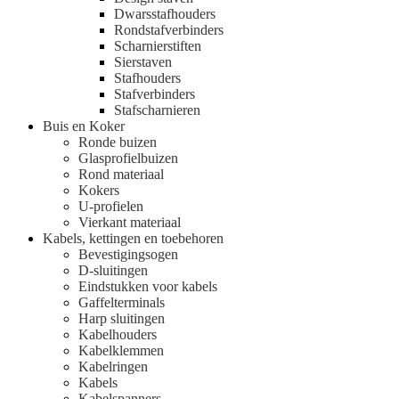
Dwarsstafhouders
Rondstafverbinders
Scharnierstiften
Sierstaven
Stafhouders
Stafverbinders
Stafscharnieren
Buis en Koker
Ronde buizen
Glasprofielbuizen
Rond materiaal
Kokers
U-profielen
Vierkant materiaal
Kabels, kettingen en toebehoren
Bevestigingsogen
D-sluitingen
Eindstukken voor kabels
Gaffelterminals
Harp sluitingen
Kabelhouders
Kabelklemmen
Kabelringen
Kabels
Kabelspanners