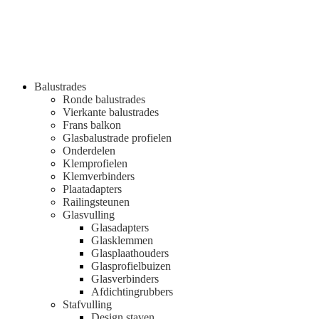
Balustrades
Ronde balustrades
Vierkante balustrades
Frans balkon
Glasbalustrade profielen
Onderdelen
Klemprofielen
Klemverbinders
Plaatadapters
Railingsteunen
Glasvulling
Glasadapters
Glasklemmen
Glasplaathouders
Glasprofielbuizen
Glasverbinders
Afdichtingrubbers
Stafvulling
Design staven