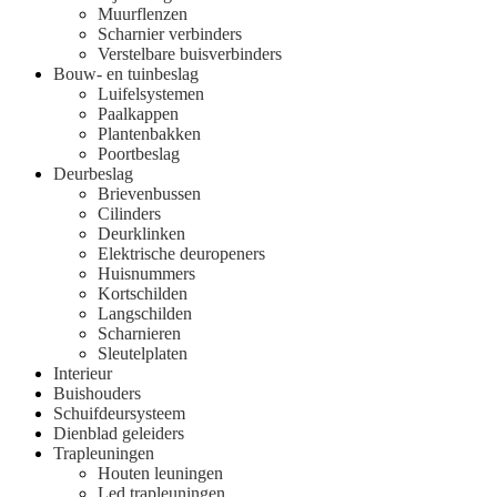
Muurflenzen
Scharnier verbinders
Verstelbare buisverbinders
Bouw- en tuinbeslag
Luifelsystemen
Paalkappen
Plantenbakken
Poortbeslag
Deurbeslag
Brievenbussen
Cilinders
Deurklinken
Elektrische deuropeners
Huisnummers
Kortschilden
Langschilden
Scharnieren
Sleutelplaten
Interieur
Buishouders
Schuifdeursysteem
Dienblad geleiders
Trapleuningen
Houten leuningen
Led trapleuningen