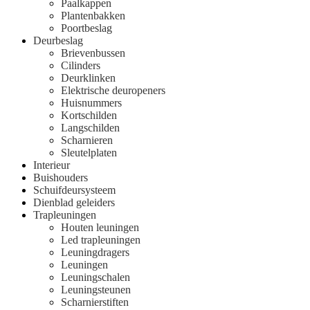
Paalkappen
Plantenbakken
Poortbeslag
Deurbeslag
Brievenbussen
Cilinders
Deurklinken
Elektrische deuropeners
Huisnummers
Kortschilden
Langschilden
Scharnieren
Sleutelplaten
Interieur
Buishouders
Schuifdeursysteem
Dienblad geleiders
Trapleuningen
Houten leuningen
Led trapleuningen
Leuningdragers
Leuningen
Leuningschalen
Leuningsteunen
Scharnierstiften