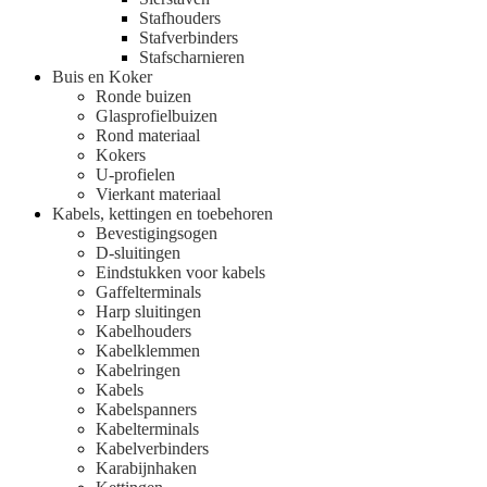
Stafhouders
Stafverbinders
Stafscharnieren
Buis en Koker
Ronde buizen
Glasprofielbuizen
Rond materiaal
Kokers
U-profielen
Vierkant materiaal
Kabels, kettingen en toebehoren
Bevestigingsogen
D-sluitingen
Eindstukken voor kabels
Gaffelterminals
Harp sluitingen
Kabelhouders
Kabelklemmen
Kabelringen
Kabels
Kabelspanners
Kabelterminals
Kabelverbinders
Karabijnhaken