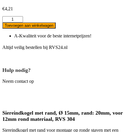
€
4,21
Siereindkogel
met
Toevoegen aan winkelwagen
rand,
Ø
A-Kwaliteit voor de beste internetprijzen!
15mm,
rand:
Altijd veilig bestellen bij RVS24.nl
20mm,
voor
12mm
rond
Hulp nodig?
materiaal,
RVS
Neem contact op
304
aantal
Siereindkogel met rand, Ø 15mm, rand: 20mm, voor
12mm rond materiaal, RVS 304
Siereindkogel met rand voor montage op ronde staven met een