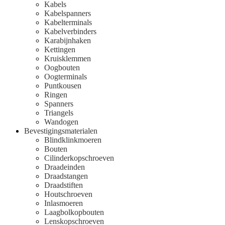
Kabels
Kabelspanners
Kabelterminals
Kabelverbinders
Karabijnhaken
Kettingen
Kruisklemmen
Oogbouten
Oogterminals
Puntkousen
Ringen
Spanners
Triangels
Wandogen
Bevestigingsmaterialen
Blindklinkmoeren
Bouten
Cilinderkopschroeven
Draadeinden
Draadstangen
Draadstiften
Houtschroeven
Inlasmoeren
Laagbolkopbouten
Lenskopschroeven