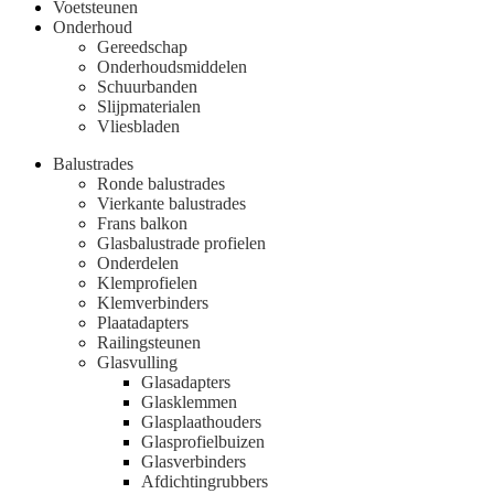
Voetsteunen
Onderhoud
Gereedschap
Onderhoudsmiddelen
Schuurbanden
Slijpmaterialen
Vliesbladen
Balustrades
Ronde balustrades
Vierkante balustrades
Frans balkon
Glasbalustrade profielen
Onderdelen
Klemprofielen
Klemverbinders
Plaatadapters
Railingsteunen
Glasvulling
Glasadapters
Glasklemmen
Glasplaathouders
Glasprofielbuizen
Glasverbinders
Afdichtingrubbers