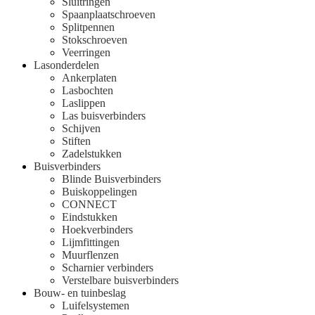
Sluitringen
Spaanplaatschroeven
Splitpennen
Stokschroeven
Veerringen
Lasonderdelen
Ankerplaten
Lasbochten
Laslippen
Las buisverbinders
Schijven
Stiften
Zadelstukken
Buisverbinders
Blinde Buisverbinders
Buiskoppelingen
CONNECT
Eindstukken
Hoekverbinders
Lijmfittingen
Muurflenzen
Scharnier verbinders
Verstelbare buisverbinders
Bouw- en tuinbeslag
Luifelsystemen