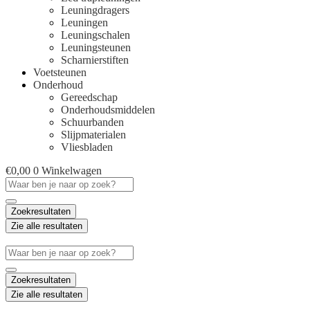
Leuningdragers
Leuningen
Leuningschalen
Leuningsteunen
Scharnierstiften
Voetsteunen
Onderhoud
Gereedschap
Onderhoudsmiddelen
Schuurbanden
Slijpmaterialen
Vliesbladen
€
0,00
0
Winkelwagen
Search
...
Zoekresultaten
Zie alle resultaten
Search
...
Zoekresultaten
Zie alle resultaten