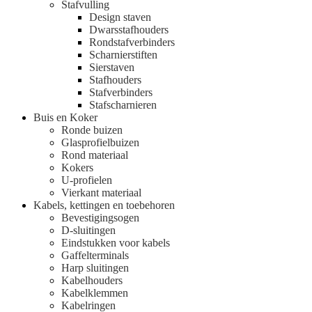
Stafvulling
Design staven
Dwarsstafhouders
Rondstafverbinders
Scharnierstiften
Sierstaven
Stafhouders
Stafverbinders
Stafscharnieren
Buis en Koker
Ronde buizen
Glasprofielbuizen
Rond materiaal
Kokers
U-profielen
Vierkant materiaal
Kabels, kettingen en toebehoren
Bevestigingsogen
D-sluitingen
Eindstukken voor kabels
Gaffelterminals
Harp sluitingen
Kabelhouders
Kabelklemmen
Kabelringen