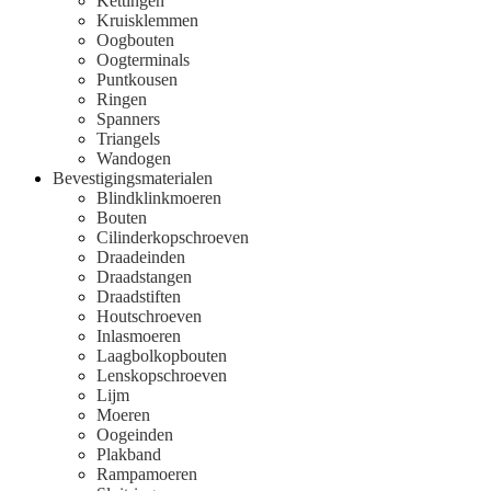
Kettingen
Kruisklemmen
Oogbouten
Oogterminals
Puntkousen
Ringen
Spanners
Triangels
Wandogen
Bevestigingsmaterialen
Blindklinkmoeren
Bouten
Cilinderkopschroeven
Draadeinden
Draadstangen
Draadstiften
Houtschroeven
Inlasmoeren
Laagbolkopbouten
Lenskopschroeven
Lijm
Moeren
Oogeinden
Plakband
Rampamoeren