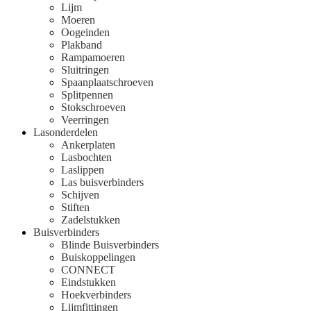
Lijm
Moeren
Oogeinden
Plakband
Rampamoeren
Sluitringen
Spaanplaatschroeven
Splitpennen
Stokschroeven
Veerringen
Lasonderdelen
Ankerplaten
Lasbochten
Laslippen
Las buisverbinders
Schijven
Stiften
Zadelstukken
Buisverbinders
Blinde Buisverbinders
Buiskoppelingen
CONNECT
Eindstukken
Hoekverbinders
Lijmfittingen