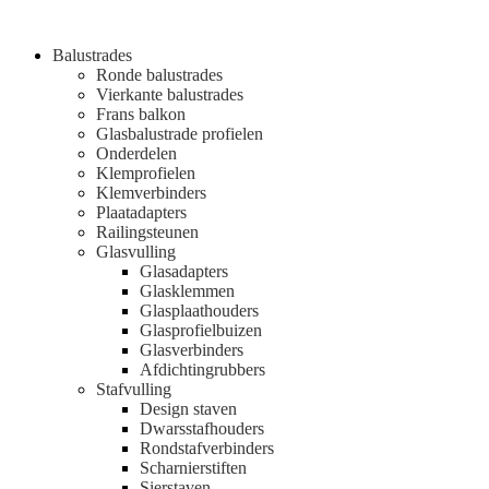
Balustrades
Ronde balustrades
Vierkante balustrades
Frans balkon
Glasbalustrade profielen
Onderdelen
Klemprofielen
Klemverbinders
Plaatadapters
Railingsteunen
Glasvulling
Glasadapters
Glasklemmen
Glasplaathouders
Glasprofielbuizen
Glasverbinders
Afdichtingrubbers
Stafvulling
Design staven
Dwarsstafhouders
Rondstafverbinders
Scharnierstiften
Sierstaven