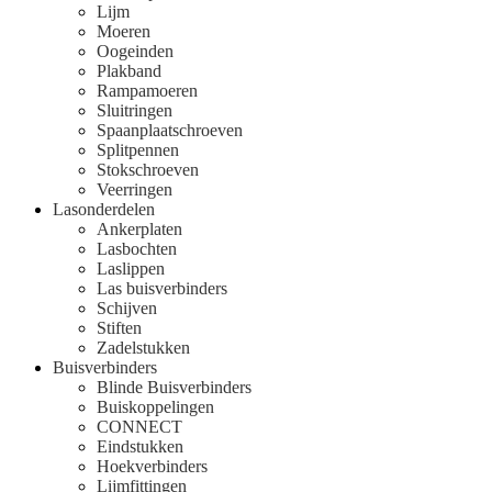
Lijm
Moeren
Oogeinden
Plakband
Rampamoeren
Sluitringen
Spaanplaatschroeven
Splitpennen
Stokschroeven
Veerringen
Lasonderdelen
Ankerplaten
Lasbochten
Laslippen
Las buisverbinders
Schijven
Stiften
Zadelstukken
Buisverbinders
Blinde Buisverbinders
Buiskoppelingen
CONNECT
Eindstukken
Hoekverbinders
Lijmfittingen