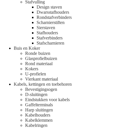
Stafvulling
Design staven
Dwarsstafhouders
Rondstafverbinders
Scharnierstiften
Sierstaven
Stafhouders
Stafverbinders
Stafscharnieren
Buis en Koker
Ronde buizen
Glasprofielbuizen
Rond materiaal
Kokers
U-profielen
Vierkant materiaal
Kabels, kettingen en toebehoren
Bevestigingsogen
D-sluitingen
Eindstukken voor kabels
Gaffelterminals
Harp sluitingen
Kabelhouders
Kabelklemmen
Kabelringen