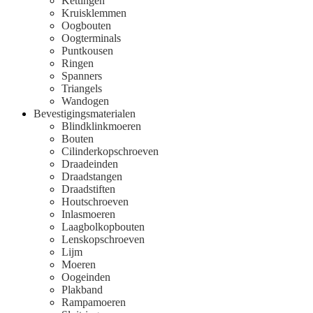
Kettingen
Kruisklemmen
Oogbouten
Oogterminals
Puntkousen
Ringen
Spanners
Triangels
Wandogen
Bevestigingsmaterialen
Blindklinkmoeren
Bouten
Cilinderkopschroeven
Draadeinden
Draadstangen
Draadstiften
Houtschroeven
Inlasmoeren
Laagbolkopbouten
Lenskopschroeven
Lijm
Moeren
Oogeinden
Plakband
Rampamoeren