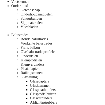
Voetsteunen
Onderhoud
Gereedschap
Onderhoudsmiddelen
Schuurbanden
Slijpmaterialen
Vliesbladen
Balustrades
Ronde balustrades
Vierkante balustrades
Frans balkon
Glasbalustrade profielen
Onderdelen
Klemprofielen
Klemverbinders
Plaatadapters
Railingsteunen
Glasvulling
Glasadapters
Glasklemmen
Glasplaathouders
Glasprofielbuizen
Glasverbinders
Afdichtingrubbers