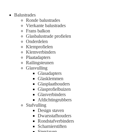
Balustrades
Ronde balustrades
Vierkante balustrades
Frans balkon
Glasbalustrade profielen
Onderdelen
Klemprofielen
Klemverbinders
Plaatadapters
Railingsteunen
Glasvulling
Glasadapters
Glasklemmen
Glasplaathouders
Glasprofielbuizen
Glasverbinders
Afdichtingrubbers
Stafvulling
Design staven
Dwarsstafhouders
Rondstafverbinders
Scharnierstiften
Sierstaven