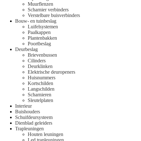
Muurflenzen
Scharnier verbinders
Verstelbare buisverbinders
Bouw- en tuinbeslag
Luifelsystemen
Paalkappen
Plantenbakken
Poortbeslag
Deurbeslag
Brievenbussen
Cilinders
Deurklinken
Elektrische deuropeners
Huisnummers
Kortschilden
Langschilden
Scharnieren
Sleutelplaten
Interieur
Buishouders
Schuifdeursysteem
Dienblad geleiders
Trapleuningen
Houten leuningen
Led trapleuningen