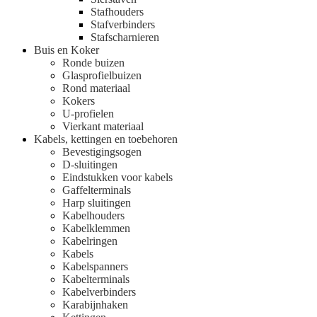
Stafhouders
Stafverbinders
Stafscharnieren
Buis en Koker
Ronde buizen
Glasprofielbuizen
Rond materiaal
Kokers
U-profielen
Vierkant materiaal
Kabels, kettingen en toebehoren
Bevestigingsogen
D-sluitingen
Eindstukken voor kabels
Gaffelterminals
Harp sluitingen
Kabelhouders
Kabelklemmen
Kabelringen
Kabels
Kabelspanners
Kabelterminals
Kabelverbinders
Karabijnhaken