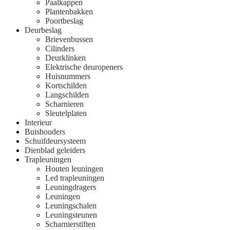
Paalkappen
Plantenbakken
Poortbeslag
Deurbeslag
Brievenbussen
Cilinders
Deurklinken
Elektrische deuropeners
Huisnummers
Kortschilden
Langschilden
Scharnieren
Sleutelplaten
Interieur
Buishouders
Schuifdeursysteem
Dienblad geleiders
Trapleuningen
Houten leuningen
Led trapleuningen
Leuningdragers
Leuningen
Leuningschalen
Leuningsteunen
Scharnierstiften