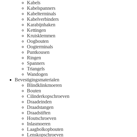
Kabels
Kabelspanners
Kabelterminals
Kabelverbinders
Karabijnhaken
Kettingen
Kruisklemmen
Oogbouten
Oogterminals
Puntkousen
Ringen
Spanners
Triangels
Wandogen
Bevestigingsmaterialen
Blindklinkmoeren
Bouten
Cilinderkopschroeven
Draadeinden
Draadstangen
Draadstiften
Houtschroeven
Inlasmoeren
Laagbolkopbouten
Lenskopschroeven