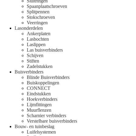
Sluitringen
Spaanplaatschroeven
Splitpennen
Stokschroeven
Veerringen
Lasonderdelen
Ankerplaten
Lasbochten
Laslippen
Las buisverbinders
Schijven
Stiften
Zadelstukken
Buisverbinders
Blinde Buisverbinders
Buiskoppelingen
CONNECT
Eindstukken
Hoekverbinders
Lijmfittingen
Muurflenzen
Scharnier verbinders
Verstelbare buisverbinders
Bouw- en tuinbeslag
Luifelsystemen