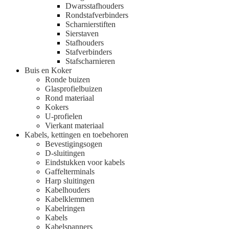
Dwarsstafhouders
Rondstafverbinders
Scharnierstiften
Sierstaven
Stafhouders
Stafverbinders
Stafscharnieren
Buis en Koker
Ronde buizen
Glasprofielbuizen
Rond materiaal
Kokers
U-profielen
Vierkant materiaal
Kabels, kettingen en toebehoren
Bevestigingsogen
D-sluitingen
Eindstukken voor kabels
Gaffelterminals
Harp sluitingen
Kabelhouders
Kabelklemmen
Kabelringen
Kabels
Kabelspanners