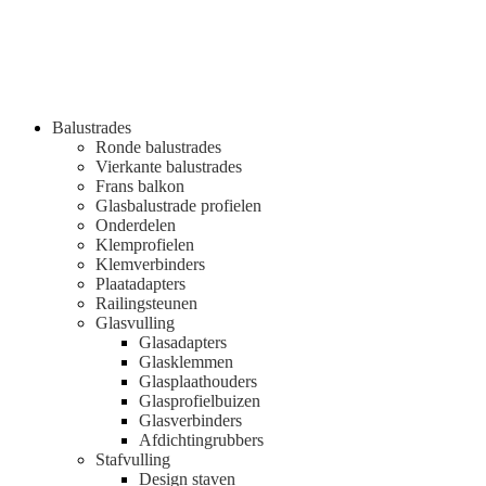
Balustrades
Ronde balustrades
Vierkante balustrades
Frans balkon
Glasbalustrade profielen
Onderdelen
Klemprofielen
Klemverbinders
Plaatadapters
Railingsteunen
Glasvulling
Glasadapters
Glasklemmen
Glasplaathouders
Glasprofielbuizen
Glasverbinders
Afdichtingrubbers
Stafvulling
Design staven