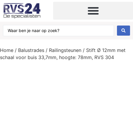
Kabels, kettingen en toebehoren
Home
/
Balustrades
/
Railingsteunen
/ Stift Ø 12mm met
schaal voor buis 33,7mm, hoogte: 78mm, RVS 304