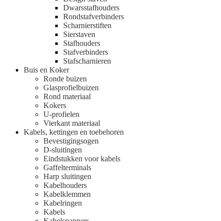
Dwarsstafhouders
Rondstafverbinders
Scharnierstiften
Sierstaven
Stafhouders
Stafverbinders
Stafscharnieren
Buis en Koker
Ronde buizen
Glasprofielbuizen
Rond materiaal
Kokers
U-profielen
Vierkant materiaal
Kabels, kettingen en toebehoren
Bevestigingsogen
D-sluitingen
Eindstukken voor kabels
Gaffelterminals
Harp sluitingen
Kabelhouders
Kabelklemmen
Kabelringen
Kabels
Kabelspanners