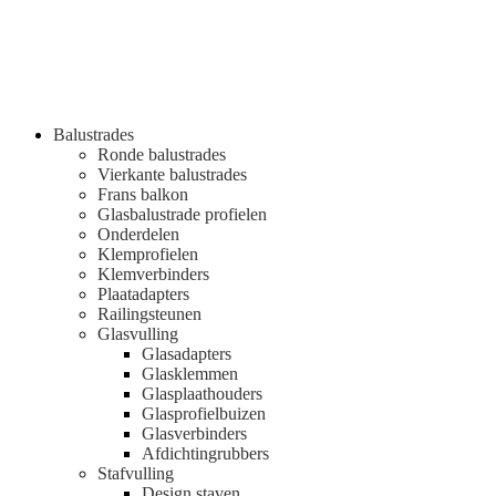
Balustrades
Ronde balustrades
Vierkante balustrades
Frans balkon
Glasbalustrade profielen
Onderdelen
Klemprofielen
Klemverbinders
Plaatadapters
Railingsteunen
Glasvulling
Glasadapters
Glasklemmen
Glasplaathouders
Glasprofielbuizen
Glasverbinders
Afdichtingrubbers
Stafvulling
Design staven