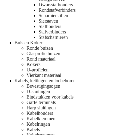
Dwarsstafhouders
Rondstafverbinders
Scharnierstiften
Sierstaven
Stafhouders
Stafverbinders
Stafscharnieren
Buis en Koker
Ronde buizen
Glasprofielbuizen
Rond materiaal
Kokers
U-profielen
Vierkant materiaal
Kabels, kettingen en toebehoren
Bevestigingsogen
D-sluitingen
Eindstukken voor kabels
Gaffelterminals
Harp sluitingen
Kabelhouders
Kabelklemmen
Kabelringen
Kabels
Kabelspanners