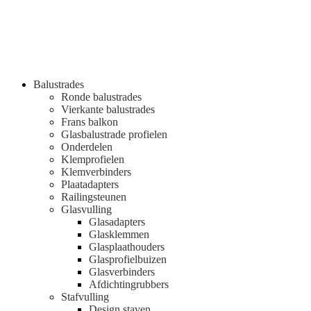
Balustrades
Ronde balustrades
Vierkante balustrades
Frans balkon
Glasbalustrade profielen
Onderdelen
Klemprofielen
Klemverbinders
Plaatadapters
Railingsteunen
Glasvulling
Glasadapters
Glasklemmen
Glasplaathouders
Glasprofielbuizen
Glasverbinders
Afdichtingrubbers
Stafvulling
Design staven