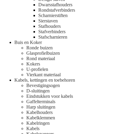
Dwarsstafhouders
Rondstafverbinders
Scharnierstiften
Sierstaven
Stafhouders
Stafverbinders
Stafscharnieren
Buis en Koker
Ronde buizen
Glasprofielbuizen
Rond materiaal
Kokers
U-profielen
Vierkant materiaal
Kabels, kettingen en toebehoren
Bevestigingsogen
D-sluitingen
Eindstukken voor kabels
Gaffelterminals
Harp sluitingen
Kabelhouders
Kabelklemmen
Kabelringen
Kabels
Kabelspanners