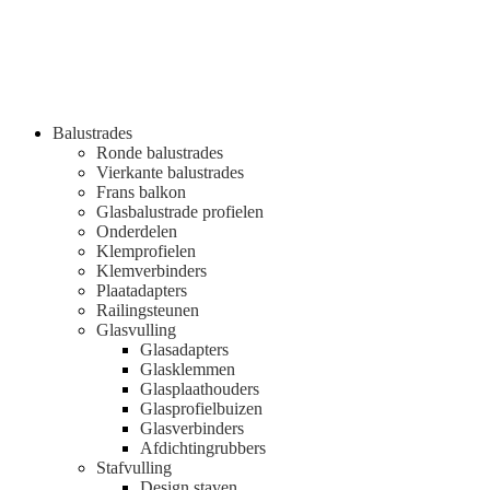
Balustrades
Ronde balustrades
Vierkante balustrades
Frans balkon
Glasbalustrade profielen
Onderdelen
Klemprofielen
Klemverbinders
Plaatadapters
Railingsteunen
Glasvulling
Glasadapters
Glasklemmen
Glasplaathouders
Glasprofielbuizen
Glasverbinders
Afdichtingrubbers
Stafvulling
Design staven